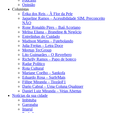
Podcasts
Opinião
Colunistas
Érika dos Reis​ – À Flor da Pele
Jaqueline Ramos – Acessibilidade SIM. Preconceito
NÃO
Rone Ronaldo Pires – Baú Açoriano
Melisa Eliana – Branding & Negócio
Entrelinhas do Cuidado
Madison Martins – Futebolando
Julia Freitas​ – Letra Doce
Meetup TecGroup
Lito Guimarães – O Reverbero
Richelly Ramos​ – Papo de boteco
Radar Político
Rota Cultural
Mariane Coelho – Sankofa
Eduardo Rosa​ – SurfeMais
Fillipe Miranda – TiozãoF1
Dario Cabral – Uma Coluna Qualquer
Daniel Luiz Miranda – Veias Abertas
Notícias da sua cidade
Imbituba
Garopaba
Imaruí