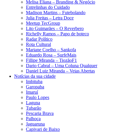
Melisa Eliana – Branding & Negócio
Entrelinhas do Cuidado
Madison Martins – Futebolando
Julia Freitas​ – Letra Doce
Meetup TecGroup
Lito Guimarães – O Reverbero
Richelly Ramos​ – Papo de boteco
Radar Político
Rota Cultural
Mariane Coelho – Sankofa
Eduardo Rosa​ – SurfeMais
Fillipe Miranda – TiozãoF1
Dario Cabral – Uma Coluna Qualquer
Daniel Luiz Miranda – Veias Abertas
Notícias da sua cidade
Imbituba
Garopaba
Imaruí
Paulo Lopes
Laguna
Tubarão
Pescaria Brava
Palhoça
Jaguaruna
Capivari de Baixo