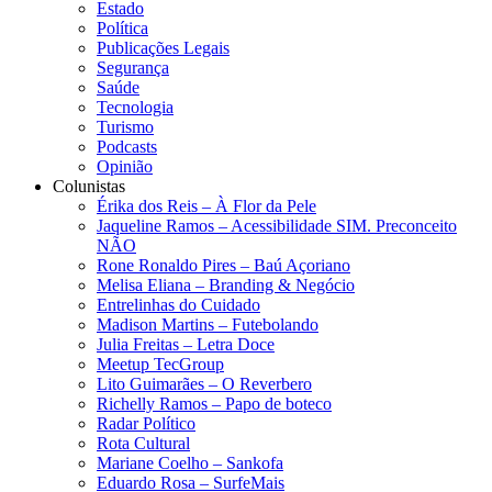
Estado
Política
Publicações Legais
Segurança
Saúde
Tecnologia
Turismo
Podcasts
Opinião
Colunistas
Érika dos Reis​ – À Flor da Pele
Jaqueline Ramos – Acessibilidade SIM. Preconceito
NÃO
Rone Ronaldo Pires – Baú Açoriano
Melisa Eliana – Branding & Negócio
Entrelinhas do Cuidado
Madison Martins – Futebolando
Julia Freitas​ – Letra Doce
Meetup TecGroup
Lito Guimarães – O Reverbero
Richelly Ramos​ – Papo de boteco
Radar Político
Rota Cultural
Mariane Coelho – Sankofa
Eduardo Rosa​ – SurfeMais