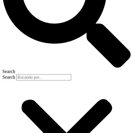
Search
Search