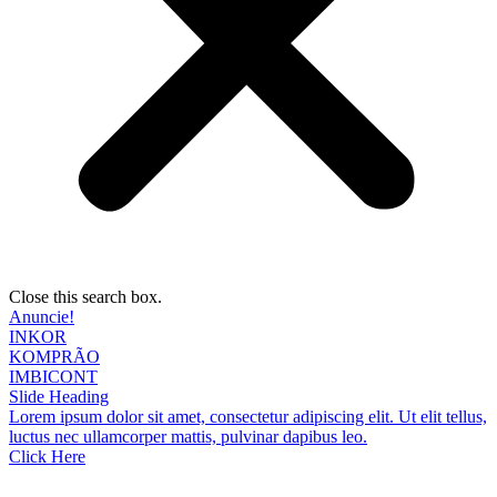
Close this search box.
Anuncie!
INKOR
KOMPRÃO
IMBICONT
Slide Heading
Lorem ipsum dolor sit amet, consectetur adipiscing elit. Ut elit tellus,
luctus nec ullamcorper mattis, pulvinar dapibus leo.
Click Here