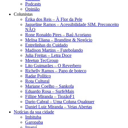
Podcasts
Opinião
Colunistas
Érika dos Reis​ – À Flor da Pele
Jaqueline Ramos – Acessibilidade SIM. Preconceito
NÃO
Rone Ronaldo Pires – Baú Açoriano
Melisa Eliana – Branding & Negócio
Entrelinhas do Cuidado
Madison Martins – Futebolando
Julia Freitas​ – Letra Doce
Meetup TecGroup
Lito Guimarães – O Reverbero
Richelly Ramos​ – Papo de boteco
Radar Político
Rota Cultural
Mariane Coelho – Sankofa
Eduardo Rosa​ – SurfeMais
Fillipe Miranda – TiozãoF1
Dario Cabral – Uma Coluna Qualquer
Daniel Luiz Miranda – Veias Abertas
Notícias da sua cidade
Imbituba
Garopaba
Imaruí