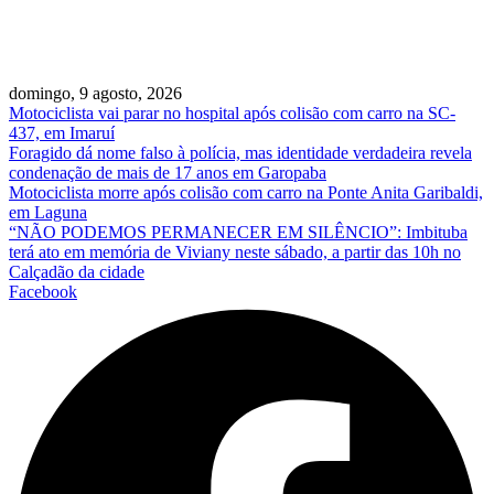
domingo, 9 agosto, 2026
Motociclista vai parar no hospital após colisão com carro na SC-
437, em Imaruí
Foragido dá nome falso à polícia, mas identidade verdadeira revela
condenação de mais de 17 anos em Garopaba
Motociclista morre após colisão com carro na Ponte Anita Garibaldi,
em Laguna
“NÃO PODEMOS PERMANECER EM SILÊNCIO”: Imbituba
terá ato em memória de Viviany neste sábado, a partir das 10h no
Calçadão da cidade
Facebook