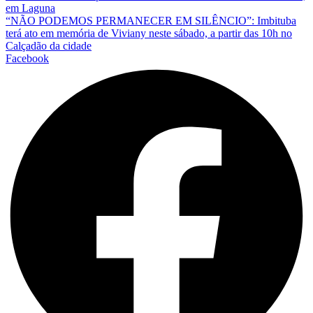
em Laguna
“NÃO PODEMOS PERMANECER EM SILÊNCIO”: Imbituba
terá ato em memória de Viviany neste sábado, a partir das 10h no
Calçadão da cidade
Facebook