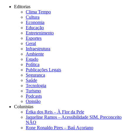
Editorias
Clima Tempo
Cultura
Economia
Educação
Entretenimento
Esportes
Geral
Infraestrutura
Ambiente
Estado
Política
Publicações Legais
Segurança
Saúde
Tecnologia
Turismo
Podcasts
Opinião
Colunistas
Érika dos Reis​ – À Flor da Pele
Jaqueline Ramos – Acessibilidade SIM. Preconceito
NÃO
Rone Ronaldo Pires – Baú Açoriano