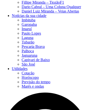
Fillipe Miranda – TiozãoF1
Dario Cabral – Uma Coluna Qualquer
Daniel Luiz Miranda – Veias Abertas
Notícias da sua cidade
Imbituba
Garopaba
Imaruí
Paulo Lopes
Laguna
Tubarão
Pescaria Brava
Palhoça
Jaguaruna
Capivari de Baixo
São José
Utilidades
Cotação
Horóscopo
Previsão do tempo
Marés e ondas