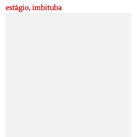
estágio
,
imbituba