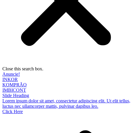
Close this search box.
Anuncie!
INKOR
KOMPRÃO
IMBICONT
Slide Heading
Lorem ipsum dolor sit amet, consectetur adipiscing elit. Ut elit tellus,
luctus nec ullamcorper mattis, pulvinar dapibus leo.
Click Here