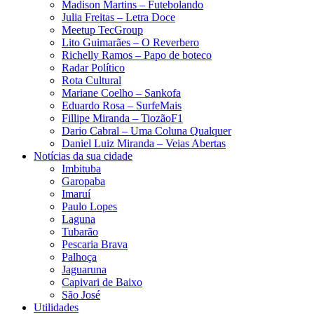
Madison Martins – Futebolando
Julia Freitas​ – Letra Doce
Meetup TecGroup
Lito Guimarães – O Reverbero
Richelly Ramos​ – Papo de boteco
Radar Político
Rota Cultural
Mariane Coelho – Sankofa
Eduardo Rosa​ – SurfeMais
Fillipe Miranda – TiozãoF1
Dario Cabral – Uma Coluna Qualquer
Daniel Luiz Miranda – Veias Abertas
Notícias da sua cidade
Imbituba
Garopaba
Imaruí
Paulo Lopes
Laguna
Tubarão
Pescaria Brava
Palhoça
Jaguaruna
Capivari de Baixo
São José
Utilidades