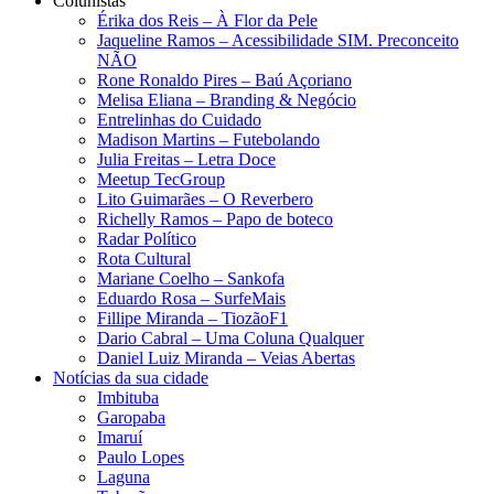
Colunistas
Érika dos Reis​ – À Flor da Pele
Jaqueline Ramos – Acessibilidade SIM. Preconceito
NÃO
Rone Ronaldo Pires – Baú Açoriano
Melisa Eliana – Branding & Negócio
Entrelinhas do Cuidado
Madison Martins – Futebolando
Julia Freitas​ – Letra Doce
Meetup TecGroup
Lito Guimarães – O Reverbero
Richelly Ramos​ – Papo de boteco
Radar Político
Rota Cultural
Mariane Coelho – Sankofa
Eduardo Rosa​ – SurfeMais
Fillipe Miranda – TiozãoF1
Dario Cabral – Uma Coluna Qualquer
Daniel Luiz Miranda – Veias Abertas
Notícias da sua cidade
Imbituba
Garopaba
Imaruí
Paulo Lopes
Laguna