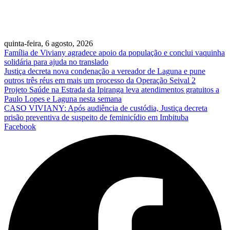
quinta-feira, 6 agosto, 2026
Família de Viviany agradece apoio da população e conclui vaquinha
solidária para ajuda no translado
Justiça decreta nova condenação a vereador de Laguna e pune
outros três réus em mais um processo da Operação Seival 2
Projeto Saúde na Estrada da Ipiranga leva atendimentos gratuitos a
Paulo Lopes e Laguna nesta semana
CASO VIVIANY: Após audiência de custódia, Justiça decreta
prisão preventiva de suspeito de feminicídio em Imbituba
Facebook