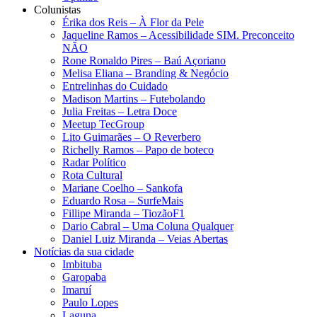
Colunistas
Érika dos Reis​ – À Flor da Pele
Jaqueline Ramos – Acessibilidade SIM. Preconceito
NÃO
Rone Ronaldo Pires – Baú Açoriano
Melisa Eliana – Branding & Negócio
Entrelinhas do Cuidado
Madison Martins – Futebolando
Julia Freitas​ – Letra Doce
Meetup TecGroup
Lito Guimarães – O Reverbero
Richelly Ramos​ – Papo de boteco
Radar Político
Rota Cultural
Mariane Coelho – Sankofa
Eduardo Rosa​ – SurfeMais
Fillipe Miranda – TiozãoF1
Dario Cabral – Uma Coluna Qualquer
Daniel Luiz Miranda – Veias Abertas
Notícias da sua cidade
Imbituba
Garopaba
Imaruí
Paulo Lopes
Laguna