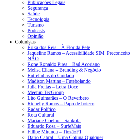
Publicações Legais
Segurança
Saúde
Tecnologia
Turismo
Podcasts
Opinião
Colunistas
Érika dos Reis​ – À Flor da Pele
Jaqueline Ramos – Acessibilidade SIM. Preconceito
NÃO
Rone Ronaldo Pires – Baú Açoriano
Melisa Eliana – Branding & Negócio
Entrelinhas do Cuidado
Madison Martins – Futebolando
Julia Freitas​ – Letra Doce
Meetup TecGroup
Lito Guimarães – O Reverbero
Richelly Ramos​ – Papo de boteco
Radar Político
Rota Cultural
Mariane Coelho – Sankofa
Eduardo Rosa​ – SurfeMais
Fillipe Miranda – TiozãoF1
Dario Cabral – Uma Coluna Qualquer