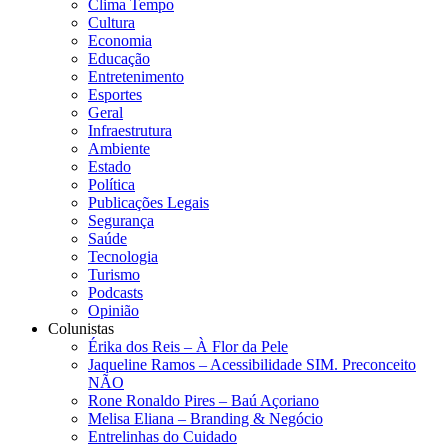
Clima Tempo
Cultura
Economia
Educação
Entretenimento
Esportes
Geral
Infraestrutura
Ambiente
Estado
Política
Publicações Legais
Segurança
Saúde
Tecnologia
Turismo
Podcasts
Opinião
Colunistas
Érika dos Reis​ – À Flor da Pele
Jaqueline Ramos – Acessibilidade SIM. Preconceito
NÃO
Rone Ronaldo Pires – Baú Açoriano
Melisa Eliana – Branding & Negócio
Entrelinhas do Cuidado