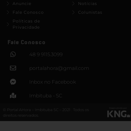
Anuncie
Notícias
Fale Conosco
Colunistas
Políticas de
Privacidade
Fale Conosco
48 9 9115.3099
portalahora@gmail.com
Inbox no Facebook
Imbituba - SC
Desenvolvido por
© Portal AHora – Imbituba SC – 2021 . Todos os
direitos reservados.