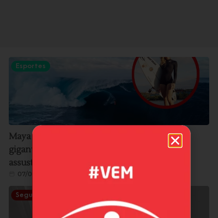
Esportes
Maya Carpinelli revela bastidores de onda
gigante em Teahupoo: “Foi o momento mais
assustador e incrível da minha vida”
07/08/2026
Segurança