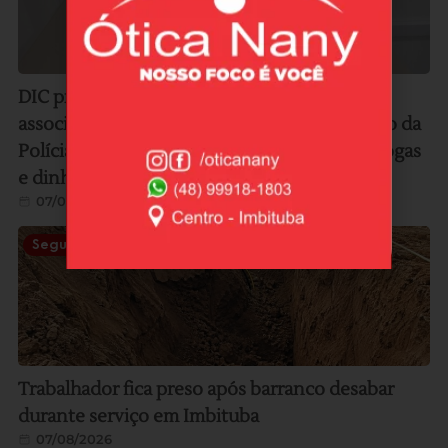
DIC prende duas mulheres por tráfico e
associação para o tráfico; operação teve apoio da
Polícia Militar e resultou na apreensão de drogas
e dinheiro
07/08/2026
Segurança
Trabalhador fica preso após barranco desabar
durante serviço em Imbituba
07/08/2026