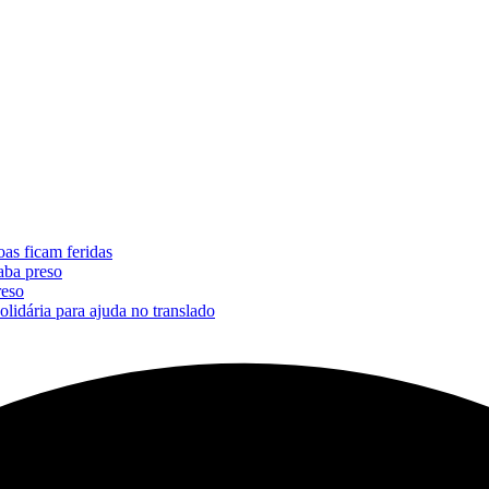
oas ficam feridas
aba preso
reso
lidária para ajuda no translado