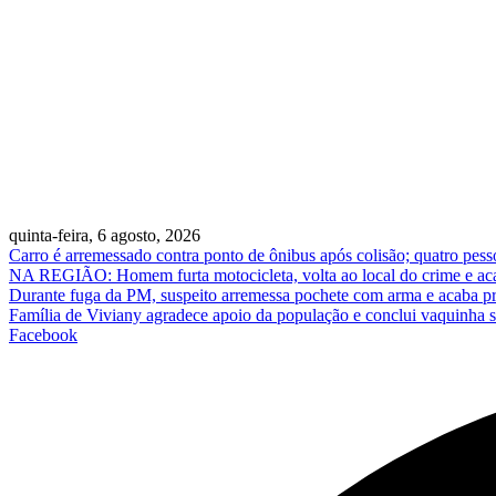
quinta-feira, 6 agosto, 2026
Carro é arremessado contra ponto de ônibus após colisão; quatro pess
NA REGIÃO: Homem furta motocicleta, volta ao local do crime e ac
Durante fuga da PM, suspeito arremessa pochete com arma e acaba p
Família de Viviany agradece apoio da população e conclui vaquinha so
Facebook