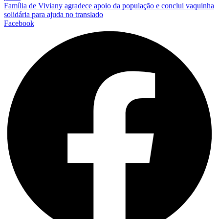
Família de Viviany agradece apoio da população e conclui vaquinha
solidária para ajuda no translado
Facebook