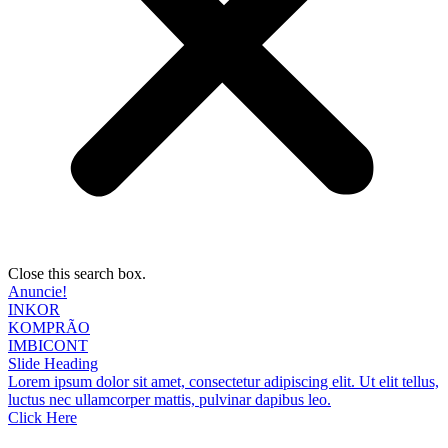
Close this search box.
Anuncie!
INKOR
KOMPRÃO
IMBICONT
Slide Heading
Lorem ipsum dolor sit amet, consectetur adipiscing elit. Ut elit tellus,
luctus nec ullamcorper mattis, pulvinar dapibus leo.
Click Here