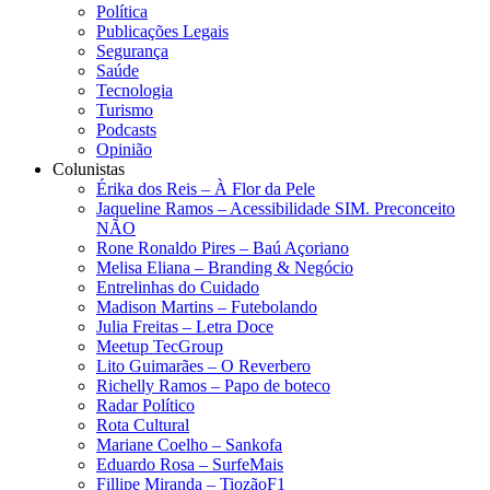
Política
Publicações Legais
Segurança
Saúde
Tecnologia
Turismo
Podcasts
Opinião
Colunistas
Érika dos Reis​ – À Flor da Pele
Jaqueline Ramos – Acessibilidade SIM. Preconceito
NÃO
Rone Ronaldo Pires – Baú Açoriano
Melisa Eliana – Branding & Negócio
Entrelinhas do Cuidado
Madison Martins – Futebolando
Julia Freitas​ – Letra Doce
Meetup TecGroup
Lito Guimarães – O Reverbero
Richelly Ramos​ – Papo de boteco
Radar Político
Rota Cultural
Mariane Coelho – Sankofa
Eduardo Rosa​ – SurfeMais
Fillipe Miranda – TiozãoF1