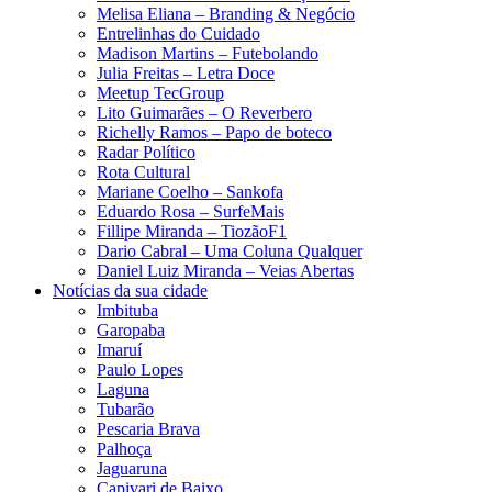
Melisa Eliana – Branding & Negócio
Entrelinhas do Cuidado
Madison Martins – Futebolando
Julia Freitas​ – Letra Doce
Meetup TecGroup
Lito Guimarães – O Reverbero
Richelly Ramos​ – Papo de boteco
Radar Político
Rota Cultural
Mariane Coelho – Sankofa
Eduardo Rosa​ – SurfeMais
Fillipe Miranda – TiozãoF1
Dario Cabral – Uma Coluna Qualquer
Daniel Luiz Miranda – Veias Abertas
Notícias da sua cidade
Imbituba
Garopaba
Imaruí
Paulo Lopes
Laguna
Tubarão
Pescaria Brava
Palhoça
Jaguaruna
Capivari de Baixo