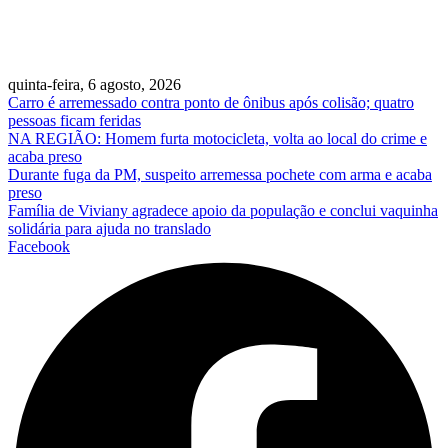
quinta-feira, 6 agosto, 2026
Carro é arremessado contra ponto de ônibus após colisão; quatro
pessoas ficam feridas
NA REGIÃO: Homem furta motocicleta, volta ao local do crime e
acaba preso
Durante fuga da PM, suspeito arremessa pochete com arma e acaba
preso
Família de Viviany agradece apoio da população e conclui vaquinha
solidária para ajuda no translado
Facebook