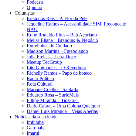
Podcasts
Opinião
Colunistas
Érika dos Reis​ – À Flor da Pele
Jaqueline Ramos – Acessibilidade SIM. Preconceito
NÃO
Rone Ronaldo Pires – Baú Açoriano
Melisa Eliana – Branding & Negócio
Entrelinhas do Cuidado
Madison Martins – Futebolando
Julia Freitas​ – Letra Doce
Meetup TecGroup
Lito Guimarães – O Reverbero
Richelly Ramos​ – Papo de boteco
Radar Político
Rota Cultural
Mariane Coelho – Sankofa
Eduardo Rosa​ – SurfeMais
Fillipe Miranda – TiozãoF1
Dario Cabral – Uma Coluna Qualquer
Daniel Luiz Miranda – Veias Abertas
Notícias da sua cidade
Imbituba
Garopaba
Imaruí