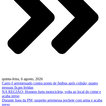
quinta-feira, 6 agosto, 2026
Carro é arremessado contra ponto de ônibus após colisão; quatro
pessoas ficam feridas
NA REGIÃO: Homem furta motocicleta, volta ao local do crime e
acaba preso
Durante fuga da PM, suspeito arremessa pochete com arma e acaba
preso