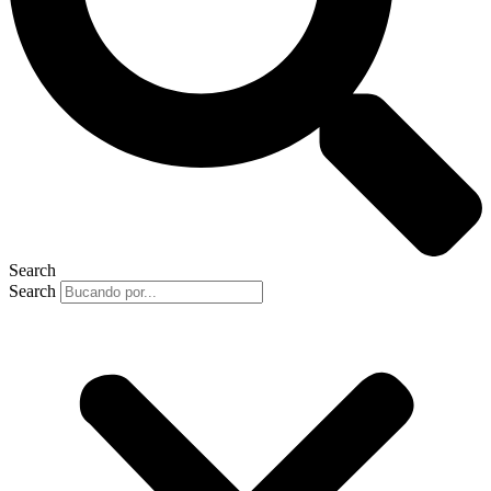
Search
Search