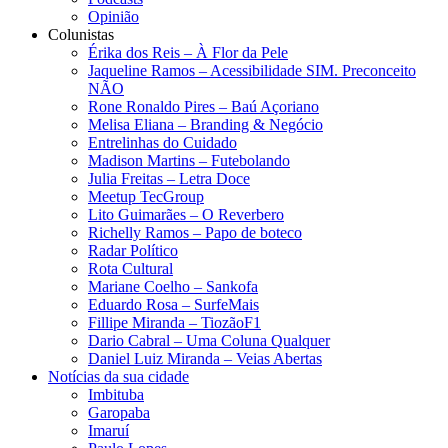
Opinião
Colunistas
Érika dos Reis​ – À Flor da Pele
Jaqueline Ramos – Acessibilidade SIM. Preconceito
NÃO
Rone Ronaldo Pires – Baú Açoriano
Melisa Eliana – Branding & Negócio
Entrelinhas do Cuidado
Madison Martins – Futebolando
Julia Freitas​ – Letra Doce
Meetup TecGroup
Lito Guimarães – O Reverbero
Richelly Ramos​ – Papo de boteco
Radar Político
Rota Cultural
Mariane Coelho – Sankofa
Eduardo Rosa​ – SurfeMais
Fillipe Miranda – TiozãoF1
Dario Cabral – Uma Coluna Qualquer
Daniel Luiz Miranda – Veias Abertas
Notícias da sua cidade
Imbituba
Garopaba
Imaruí