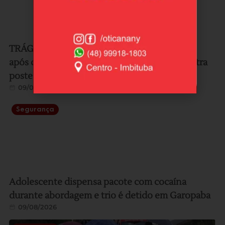
TRÁGICO: Mulher morre e duas ficam feridas
após carro sair da pista na SC-436 e bater contra
poste em Laguna
09/08/2026
Segurança
Adolescente dispensa pacote com cocaína
durante abordagem e trio é detido em Garopaba
09/08/2026