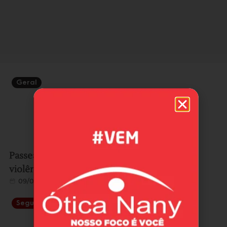
Geral
Passeata reúne mulheres em ato contra a
violência e o feminicídio em Imbituba
09/08/2026
Segurança