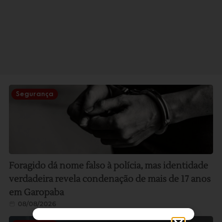
Segurança
Foragido dá nome falso à polícia, mas identidade
verdadeira revela condenação de mais de 17 anos
em Garopaba
08/08/2026