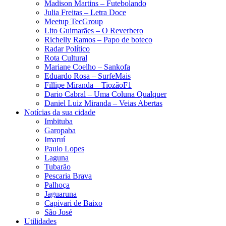
Madison Martins – Futebolando
Julia Freitas​ – Letra Doce
Meetup TecGroup
Lito Guimarães – O Reverbero
Richelly Ramos​ – Papo de boteco
Radar Político
Rota Cultural
Mariane Coelho – Sankofa
Eduardo Rosa​ – SurfeMais
Fillipe Miranda – TiozãoF1
Dario Cabral – Uma Coluna Qualquer
Daniel Luiz Miranda – Veias Abertas
Notícias da sua cidade
Imbituba
Garopaba
Imaruí
Paulo Lopes
Laguna
Tubarão
Pescaria Brava
Palhoça
Jaguaruna
Capivari de Baixo
São José
Utilidades