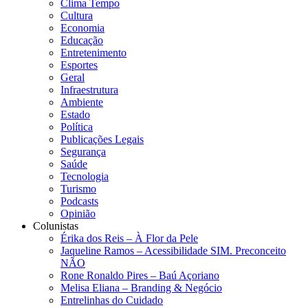
Clima Tempo
Cultura
Economia
Educação
Entretenimento
Esportes
Geral
Infraestrutura
Ambiente
Estado
Política
Publicações Legais
Segurança
Saúde
Tecnologia
Turismo
Podcasts
Opinião
Colunistas
Érika dos Reis​ – À Flor da Pele
Jaqueline Ramos – Acessibilidade SIM. Preconceito
NÃO
Rone Ronaldo Pires – Baú Açoriano
Melisa Eliana – Branding & Negócio
Entrelinhas do Cuidado