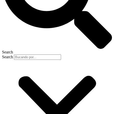
Search
Search