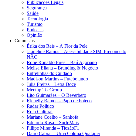
Publicações Legais
Segurança
Saúde
Tecnologia
Turismo
Podcasts
Opinião
Colunistas
Érika dos Reis​ – À Flor da Pele
Jaqueline Ramos – Acessibilidade SIM. Preconceito
NÃO
Rone Ronaldo Pires – Baú Açoriano
Melisa Eliana – Branding & Negócio
Entrelinhas do Cuidado
Madison Martins – Futebolando
Julia Freitas​ – Letra Doce
Meetup TecGroup
Lito Guimarães – O Reverbero
Richelly Ramos​ – Papo de boteco
Radar Político
Rota Cultural
Mariane Coelho – Sankofa
Eduardo Rosa​ – SurfeMais
Fillipe Miranda – TiozãoF1
Dario Cabral – Uma Coluna Qualquer