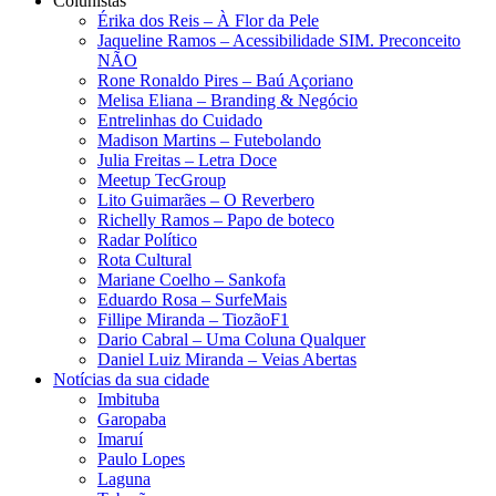
Colunistas
Érika dos Reis​ – À Flor da Pele
Jaqueline Ramos – Acessibilidade SIM. Preconceito
NÃO
Rone Ronaldo Pires – Baú Açoriano
Melisa Eliana – Branding & Negócio
Entrelinhas do Cuidado
Madison Martins – Futebolando
Julia Freitas​ – Letra Doce
Meetup TecGroup
Lito Guimarães – O Reverbero
Richelly Ramos​ – Papo de boteco
Radar Político
Rota Cultural
Mariane Coelho – Sankofa
Eduardo Rosa​ – SurfeMais
Fillipe Miranda – TiozãoF1
Dario Cabral – Uma Coluna Qualquer
Daniel Luiz Miranda – Veias Abertas
Notícias da sua cidade
Imbituba
Garopaba
Imaruí
Paulo Lopes
Laguna