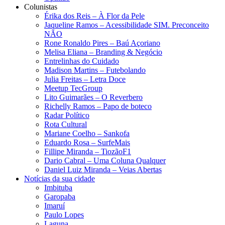
Colunistas
Érika dos Reis​ – À Flor da Pele
Jaqueline Ramos – Acessibilidade SIM. Preconceito
NÃO
Rone Ronaldo Pires – Baú Açoriano
Melisa Eliana – Branding & Negócio
Entrelinhas do Cuidado
Madison Martins – Futebolando
Julia Freitas​ – Letra Doce
Meetup TecGroup
Lito Guimarães – O Reverbero
Richelly Ramos​ – Papo de boteco
Radar Político
Rota Cultural
Mariane Coelho – Sankofa
Eduardo Rosa​ – SurfeMais
Fillipe Miranda – TiozãoF1
Dario Cabral – Uma Coluna Qualquer
Daniel Luiz Miranda – Veias Abertas
Notícias da sua cidade
Imbituba
Garopaba
Imaruí
Paulo Lopes
Laguna