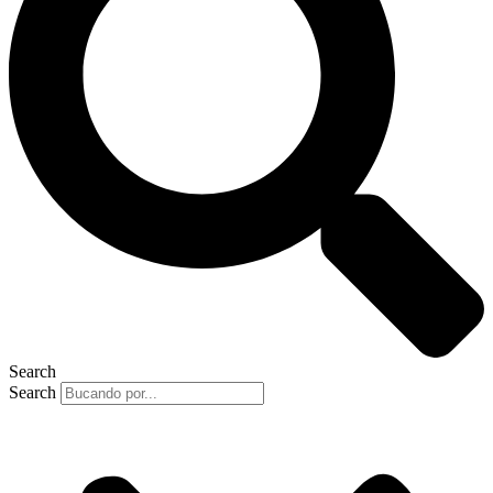
Search
Search