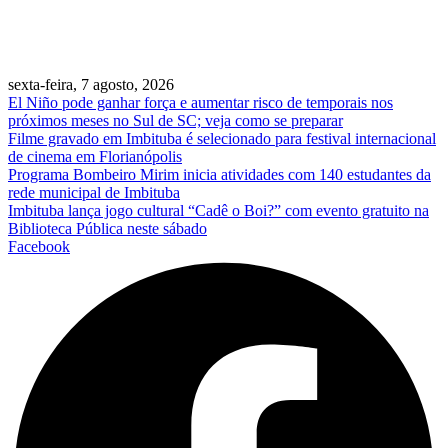
sexta-feira, 7 agosto, 2026
El Niño pode ganhar força e aumentar risco de temporais nos
próximos meses no Sul de SC; veja como se preparar
Filme gravado em Imbituba é selecionado para festival internacional
de cinema em Florianópolis
Programa Bombeiro Mirim inicia atividades com 140 estudantes da
rede municipal de Imbituba
Imbituba lança jogo cultural “Cadê o Boi?” com evento gratuito na
Biblioteca Pública neste sábado
Facebook