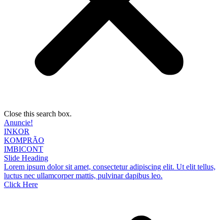
Close this search box.
Anuncie!
INKOR
KOMPRÃO
IMBICONT
Slide Heading
Lorem ipsum dolor sit amet, consectetur adipiscing elit. Ut elit tellus,
luctus nec ullamcorper mattis, pulvinar dapibus leo.
Click Here