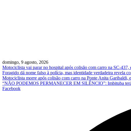
domingo, 9 agosto, 2026
Motociclista vai parar no hospital após colisão com carro na SC-437,
Foragido dá nome falso à polícia, mas identidade verdadeira revela
Motociclista morre após colisão com carro na Ponte Anita Garibaldi,
“NÃO PODEMOS PERMANECER EM SILÊNCIO”: Imbituba terá ato em 
Facebook