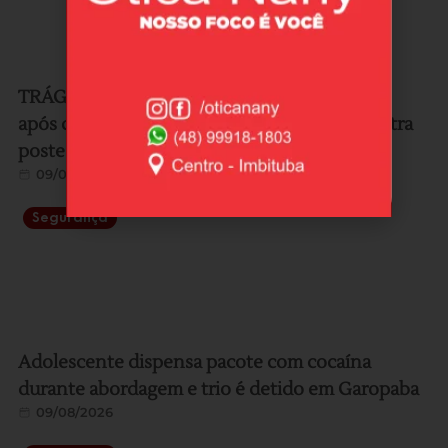
TRÁGICO: Mulher morre e duas ficam feridas
após carro sair da pista na SC-436 e bater contra
poste em Laguna
09/08/2026
Segurança
Adolescente dispensa pacote com cocaína
durante abordagem e trio é detido em Garopaba
09/08/2026