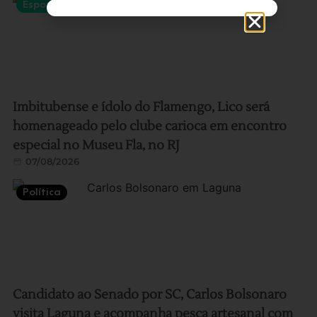
Esportes
Imbitubense e ídolo do Flamengo, Lico será
homenageado pelo clube carioca em encontro
especial no Museu Fla, no RJ
07/08/2026
Política
Candidato ao Senado por SC, Carlos Bolsonaro
visita Laguna e acompanha pesca artesanal com