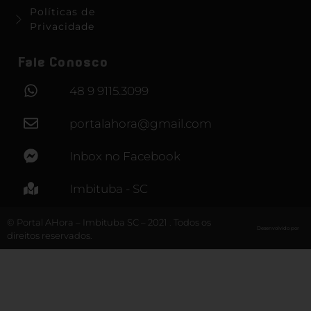
Políticas de
Privacidade
Fale Conosco
48 9 9115.3099
portalahora@gmail.com
Inbox no Facebook
Imbituba - SC
© Portal AHora – Imbituba SC – 2021 . Todos os
Desenvolvido por
direitos reservados.