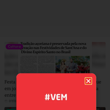
Cultura
Festa de Sant’Ana de Vila Nova ganha destaque
em jornal da Europa e reforça ligação histórica
entre Imbituba e Portugal
07/08/2026