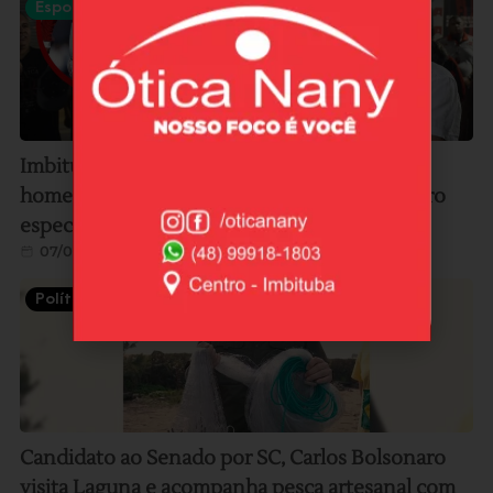
Esportes
Imbitubense e ídolo do Flamengo, Lico será
homenageado pelo clube carioca em encontro
especial no Museu Fla, no RJ
07/08/2026
Política
Candidato ao Senado por SC, Carlos Bolsonaro
visita Laguna e acompanha pesca artesanal com