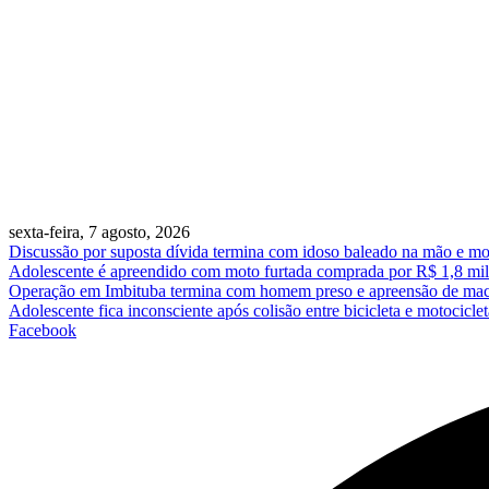
sexta-feira, 7 agosto, 2026
Discussão por suposta dívida termina com idoso baleado na mão e mo
Adolescente é apreendido com moto furtada comprada por R$ 1,8 mil
Operação em Imbituba termina com homem preso e apreensão de ma
Adolescente fica inconsciente após colisão entre bicicleta e motociclet
Facebook