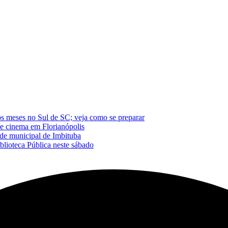
os meses no Sul de SC; veja como se preparar
de cinema em Florianópolis
de municipal de Imbituba
blioteca Pública neste sábado