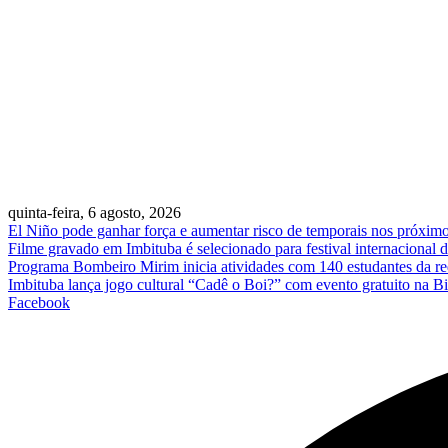
quinta-feira, 6 agosto, 2026
El Niño pode ganhar força e aumentar risco de temporais nos próxim
Filme gravado em Imbituba é selecionado para festival internacional 
Programa Bombeiro Mirim inicia atividades com 140 estudantes da re
Imbituba lança jogo cultural “Cadê o Boi?” com evento gratuito na Bi
Facebook