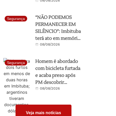
08/08/2026
“NÃO PODEMOS
Segurança
PERMANECER EM
SILÊNCIO”: Imbituba
terá ato em memória
08/08/2026
de Viviany neste
sábado, a partir das
10h no Calçadão da
Homem é abordado
Segurança
cidade
com bicicleta furtada
e acaba preso após
PM descobrir
08/08/2026
mandado em
Imbituba
Veja mais notícias