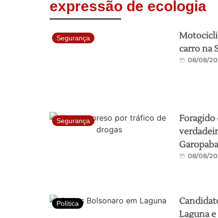
expressão de ecologia
Motocicli
Segurança
carro na 
08/08/20
Foragido 
Segurança
verdadeir
Garopab
08/08/20
Candidato
Política
Laguna e 