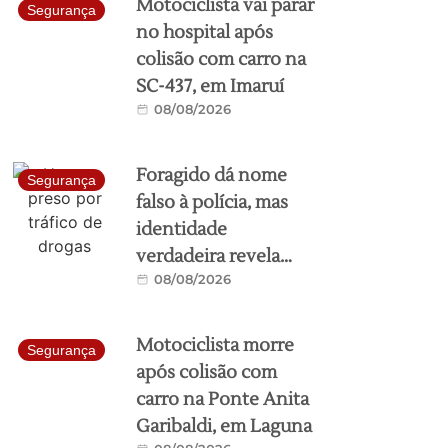
Motociclista vai parar
Segurança
no hospital após
colisão com carro na
SC-437, em Imaruí
08/08/2026
Foragido dá nome
Segurança
falso à polícia, mas
identidade
verdadeira revela
08/08/2026
condenação de mais
de 17 anos em
Garopaba
Motociclista morre
Segurança
após colisão com
carro na Ponte Anita
Garibaldi, em Laguna