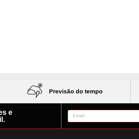
Previsão do tempo
es e
l.