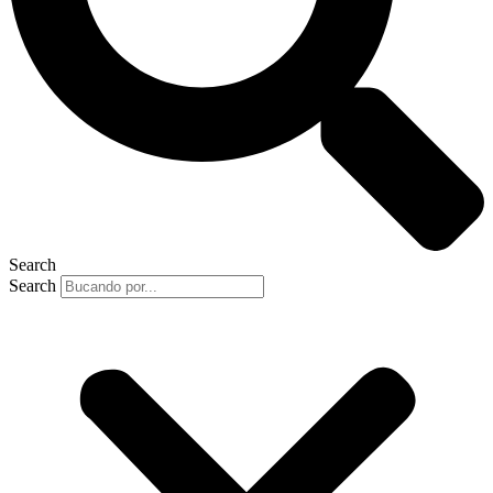
Search
Search