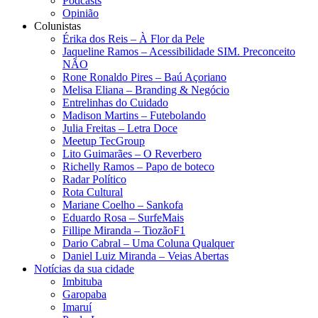
Podcasts
Opinião
Colunistas
Érika dos Reis​ – À Flor da Pele
Jaqueline Ramos – Acessibilidade SIM. Preconceito
NÃO
Rone Ronaldo Pires – Baú Açoriano
Melisa Eliana – Branding & Negócio
Entrelinhas do Cuidado
Madison Martins – Futebolando
Julia Freitas​ – Letra Doce
Meetup TecGroup
Lito Guimarães – O Reverbero
Richelly Ramos​ – Papo de boteco
Radar Político
Rota Cultural
Mariane Coelho – Sankofa
Eduardo Rosa​ – SurfeMais
Fillipe Miranda – TiozãoF1
Dario Cabral – Uma Coluna Qualquer
Daniel Luiz Miranda – Veias Abertas
Notícias da sua cidade
Imbituba
Garopaba
Imaruí