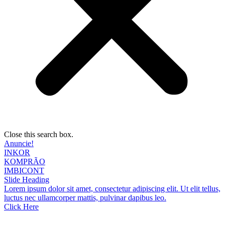
Close this search box.
Anuncie!
INKOR
KOMPRÃO
IMBICONT
Slide Heading
Lorem ipsum dolor sit amet, consectetur adipiscing elit. Ut elit tellus,
luctus nec ullamcorper mattis, pulvinar dapibus leo.
Click Here