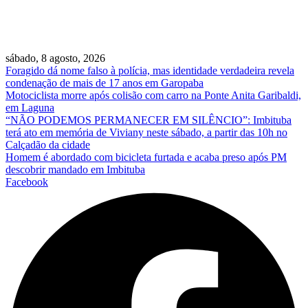
sábado, 8 agosto, 2026
Foragido dá nome falso à polícia, mas identidade verdadeira revela
condenação de mais de 17 anos em Garopaba
Motociclista morre após colisão com carro na Ponte Anita Garibaldi,
em Laguna
“NÃO PODEMOS PERMANECER EM SILÊNCIO”: Imbituba
terá ato em memória de Viviany neste sábado, a partir das 10h no
Calçadão da cidade
Homem é abordado com bicicleta furtada e acaba preso após PM
descobrir mandado em Imbituba
Facebook