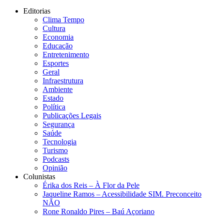
Editorias
Clima Tempo
Cultura
Economia
Educação
Entretenimento
Esportes
Geral
Infraestrutura
Ambiente
Estado
Política
Publicações Legais
Segurança
Saúde
Tecnologia
Turismo
Podcasts
Opinião
Colunistas
Érika dos Reis​ – À Flor da Pele
Jaqueline Ramos – Acessibilidade SIM. Preconceito
NÃO
Rone Ronaldo Pires – Baú Açoriano