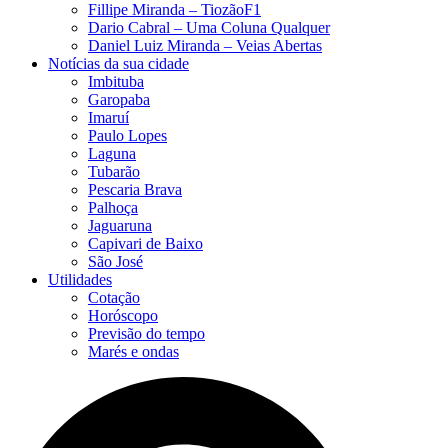
Fillipe Miranda – TiozãoF1
Dario Cabral – Uma Coluna Qualquer
Daniel Luiz Miranda – Veias Abertas
Notícias da sua cidade
Imbituba
Garopaba
Imaruí
Paulo Lopes
Laguna
Tubarão
Pescaria Brava
Palhoça
Jaguaruna
Capivari de Baixo
São José
Utilidades
Cotação
Horóscopo
Previsão do tempo
Marés e ondas