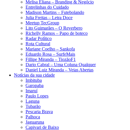
Melisa Eliana – Branding & Negócio
Entrelinhas do Cuidado
Madison Martins – Futebolando
Julia Freitas​ – Letra Doce
Meetup TecGroup
Lito Guimarães – O Reverbero
Richelly Ramos​ – Papo de boteco
Radar Político
Rota Cultural
Mariane Coelho – Sankofa
Eduardo Rosa​ – SurfeMais
Fillipe Miranda – TiozãoF1
Dario Cabral – Uma Coluna Qualquer
Daniel Luiz Miranda – Veias Abertas
Notícias da sua cidade
Imbituba
Garopaba
Imaruí
Paulo Lopes
Laguna
Tubarão
Pescaria Brava
Palhoça
Jaguaruna
Capivari de Baixo