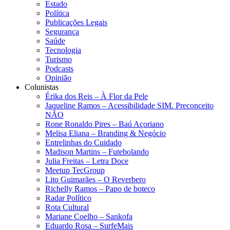
Estado
Política
Publicações Legais
Segurança
Saúde
Tecnologia
Turismo
Podcasts
Opinião
Colunistas
Érika dos Reis​ – À Flor da Pele
Jaqueline Ramos – Acessibilidade SIM. Preconceito
NÃO
Rone Ronaldo Pires – Baú Açoriano
Melisa Eliana – Branding & Negócio
Entrelinhas do Cuidado
Madison Martins – Futebolando
Julia Freitas​ – Letra Doce
Meetup TecGroup
Lito Guimarães – O Reverbero
Richelly Ramos​ – Papo de boteco
Radar Político
Rota Cultural
Mariane Coelho – Sankofa
Eduardo Rosa​ – SurfeMais