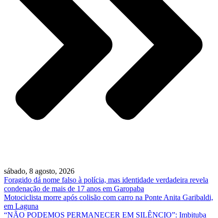
sábado, 8 agosto, 2026
Foragido dá nome falso à polícia, mas identidade verdadeira revela
condenação de mais de 17 anos em Garopaba
Motociclista morre após colisão com carro na Ponte Anita Garibaldi,
em Laguna
“NÃO PODEMOS PERMANECER EM SILÊNCIO”: Imbituba