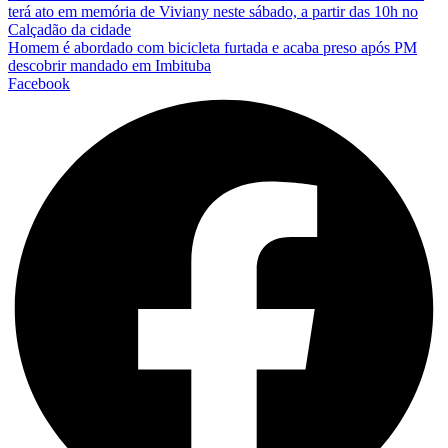
terá ato em memória de Viviany neste sábado, a partir das 10h no
Calçadão da cidade
Homem é abordado com bicicleta furtada e acaba preso após PM
descobrir mandado em Imbituba
Facebook