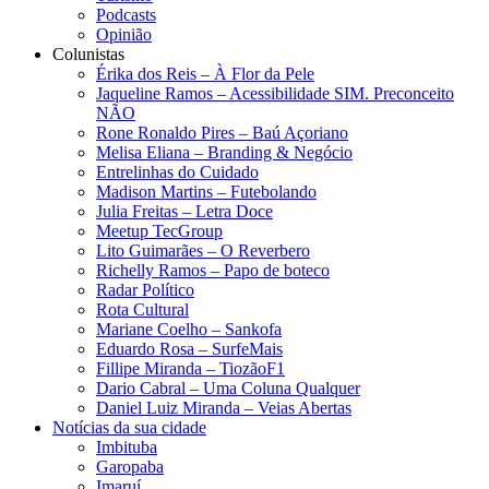
Podcasts
Opinião
Colunistas
Érika dos Reis​ – À Flor da Pele
Jaqueline Ramos – Acessibilidade SIM. Preconceito
NÃO
Rone Ronaldo Pires – Baú Açoriano
Melisa Eliana – Branding & Negócio
Entrelinhas do Cuidado
Madison Martins – Futebolando
Julia Freitas​ – Letra Doce
Meetup TecGroup
Lito Guimarães – O Reverbero
Richelly Ramos​ – Papo de boteco
Radar Político
Rota Cultural
Mariane Coelho – Sankofa
Eduardo Rosa​ – SurfeMais
Fillipe Miranda – TiozãoF1
Dario Cabral – Uma Coluna Qualquer
Daniel Luiz Miranda – Veias Abertas
Notícias da sua cidade
Imbituba
Garopaba
Imaruí