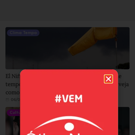
Clima Tempo
El Niño pode ganhar força e aumentar risco de
temporais nos próximos meses no Sul de SC; veja
como se preparar
06/08/2026
Cultura