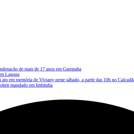
 condenação de mais de 17 anos em Garopaba
 em Laguna
memória de Viviany neste sábado, a partir das 10h no Calçadão
cobrir mandado em Imbituba