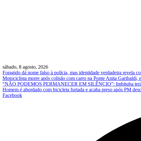
sábado, 8 agosto, 2026
Foragido dá nome falso à polícia, mas identidade verdadeira revela
Motociclista morre após colisão com carro na Ponte Anita Garibaldi,
“NÃO PODEMOS PERMANECER EM SILÊNCIO”: Imbituba terá ato em 
Homem é abordado com bicicleta furtada e acaba preso após PM des
Facebook