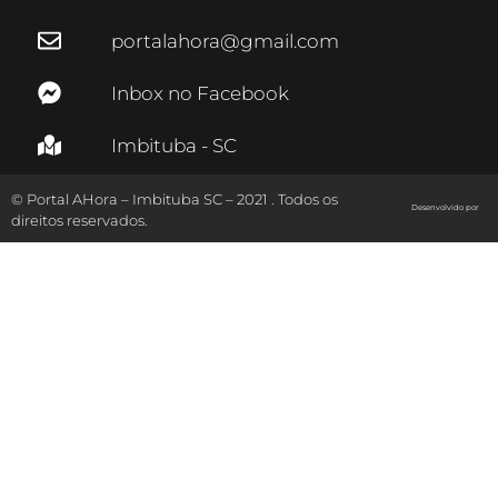
portalahora@gmail.com
Inbox no Facebook
Imbituba - SC
© Portal AHora – Imbituba SC – 2021 . Todos os
Desenvolvido por
direitos reservados.