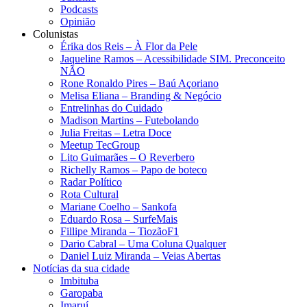
Podcasts
Opinião
Colunistas
Érika dos Reis​ – À Flor da Pele
Jaqueline Ramos – Acessibilidade SIM. Preconceito
NÃO
Rone Ronaldo Pires – Baú Açoriano
Melisa Eliana – Branding & Negócio
Entrelinhas do Cuidado
Madison Martins – Futebolando
Julia Freitas​ – Letra Doce
Meetup TecGroup
Lito Guimarães – O Reverbero
Richelly Ramos​ – Papo de boteco
Radar Político
Rota Cultural
Mariane Coelho – Sankofa
Eduardo Rosa​ – SurfeMais
Fillipe Miranda – TiozãoF1
Dario Cabral – Uma Coluna Qualquer
Daniel Luiz Miranda – Veias Abertas
Notícias da sua cidade
Imbituba
Garopaba
Imaruí