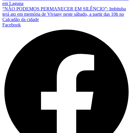
em Laguna
“NÃO PODEMOS PERMANECER EM SILÊNCIO”: Imbituba
terá ato em memória de Viviany neste sábado, a partir das 10h no
Calçadão da cidade
Facebook