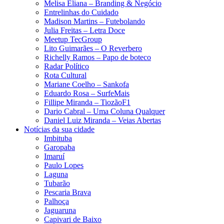
Melisa Eliana – Branding & Negócio
Entrelinhas do Cuidado
Madison Martins – Futebolando
Julia Freitas​ – Letra Doce
Meetup TecGroup
Lito Guimarães – O Reverbero
Richelly Ramos​ – Papo de boteco
Radar Político
Rota Cultural
Mariane Coelho – Sankofa
Eduardo Rosa​ – SurfeMais
Fillipe Miranda – TiozãoF1
Dario Cabral – Uma Coluna Qualquer
Daniel Luiz Miranda – Veias Abertas
Notícias da sua cidade
Imbituba
Garopaba
Imaruí
Paulo Lopes
Laguna
Tubarão
Pescaria Brava
Palhoça
Jaguaruna
Capivari de Baixo