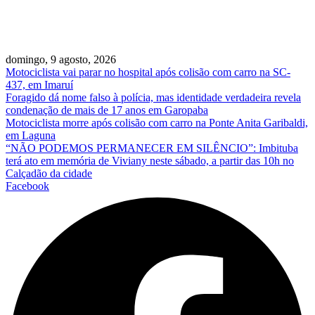
domingo, 9 agosto, 2026
Motociclista vai parar no hospital após colisão com carro na SC-
437, em Imaruí
Foragido dá nome falso à polícia, mas identidade verdadeira revela
condenação de mais de 17 anos em Garopaba
Motociclista morre após colisão com carro na Ponte Anita Garibaldi,
em Laguna
“NÃO PODEMOS PERMANECER EM SILÊNCIO”: Imbituba
terá ato em memória de Viviany neste sábado, a partir das 10h no
Calçadão da cidade
Facebook