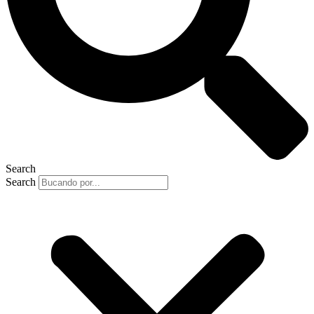
Search
Search