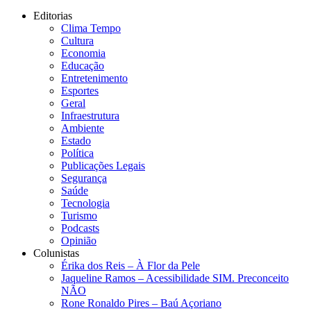
Editorias
Clima Tempo
Cultura
Economia
Educação
Entretenimento
Esportes
Geral
Infraestrutura
Ambiente
Estado
Política
Publicações Legais
Segurança
Saúde
Tecnologia
Turismo
Podcasts
Opinião
Colunistas
Érika dos Reis​ – À Flor da Pele
Jaqueline Ramos – Acessibilidade SIM. Preconceito
NÃO
Rone Ronaldo Pires – Baú Açoriano