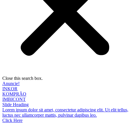
Close this search box.
Anuncie!
INKOR
KOMPRÃO
IMBICONT
Slide Heading
Lorem ipsum dolor sit amet, consectetur adipiscing elit. Ut elit tellus,
luctus nec ullamcorper mattis, pulvinar dapibus leo.
Click Here