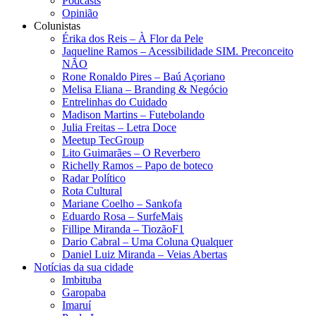
Podcasts
Opinião
Colunistas
Érika dos Reis​ – À Flor da Pele
Jaqueline Ramos – Acessibilidade SIM. Preconceito
NÃO
Rone Ronaldo Pires – Baú Açoriano
Melisa Eliana – Branding & Negócio
Entrelinhas do Cuidado
Madison Martins – Futebolando
Julia Freitas​ – Letra Doce
Meetup TecGroup
Lito Guimarães – O Reverbero
Richelly Ramos​ – Papo de boteco
Radar Político
Rota Cultural
Mariane Coelho – Sankofa
Eduardo Rosa​ – SurfeMais
Fillipe Miranda – TiozãoF1
Dario Cabral – Uma Coluna Qualquer
Daniel Luiz Miranda – Veias Abertas
Notícias da sua cidade
Imbituba
Garopaba
Imaruí