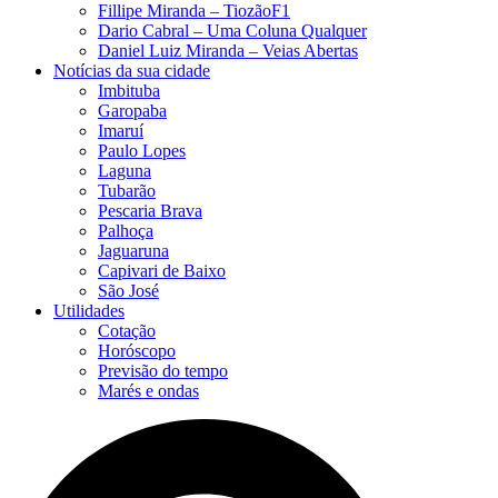
Fillipe Miranda – TiozãoF1
Dario Cabral – Uma Coluna Qualquer
Daniel Luiz Miranda – Veias Abertas
Notícias da sua cidade
Imbituba
Garopaba
Imaruí
Paulo Lopes
Laguna
Tubarão
Pescaria Brava
Palhoça
Jaguaruna
Capivari de Baixo
São José
Utilidades
Cotação
Horóscopo
Previsão do tempo
Marés e ondas