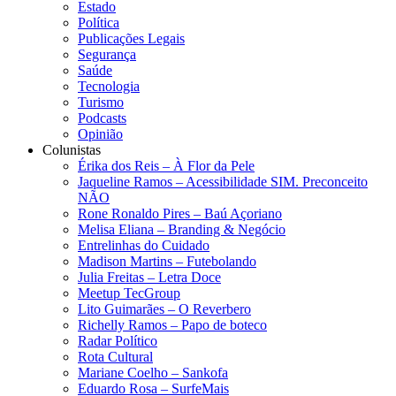
Estado
Política
Publicações Legais
Segurança
Saúde
Tecnologia
Turismo
Podcasts
Opinião
Colunistas
Érika dos Reis​ – À Flor da Pele
Jaqueline Ramos – Acessibilidade SIM. Preconceito
NÃO
Rone Ronaldo Pires – Baú Açoriano
Melisa Eliana – Branding & Negócio
Entrelinhas do Cuidado
Madison Martins – Futebolando
Julia Freitas​ – Letra Doce
Meetup TecGroup
Lito Guimarães – O Reverbero
Richelly Ramos​ – Papo de boteco
Radar Político
Rota Cultural
Mariane Coelho – Sankofa
Eduardo Rosa​ – SurfeMais