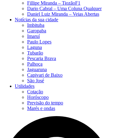
Fillipe Miranda – TiozãoF1
Dario Cabral – Uma Coluna Qualquer
Daniel Luiz Miranda – Veias Abertas
Notícias da sua cidade
Imbituba
Garopaba
Imaruí
Paulo Lopes
Laguna
Tubarão
Pescaria Brava
Palhoça
Jaguaruna
Capivari de Baixo
São José
Utilidades
Cotação
Horóscopo
Previsão do tempo
Marés e ondas