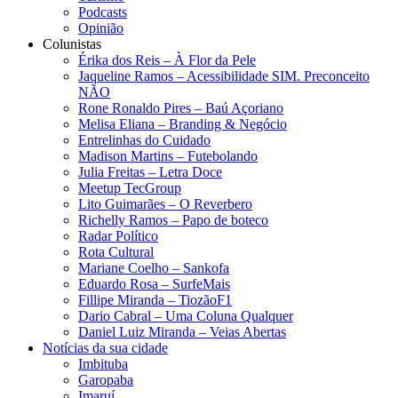
Podcasts
Opinião
Colunistas
Érika dos Reis​ – À Flor da Pele
Jaqueline Ramos – Acessibilidade SIM. Preconceito
NÃO
Rone Ronaldo Pires – Baú Açoriano
Melisa Eliana – Branding & Negócio
Entrelinhas do Cuidado
Madison Martins – Futebolando
Julia Freitas​ – Letra Doce
Meetup TecGroup
Lito Guimarães – O Reverbero
Richelly Ramos​ – Papo de boteco
Radar Político
Rota Cultural
Mariane Coelho – Sankofa
Eduardo Rosa​ – SurfeMais
Fillipe Miranda – TiozãoF1
Dario Cabral – Uma Coluna Qualquer
Daniel Luiz Miranda – Veias Abertas
Notícias da sua cidade
Imbituba
Garopaba
Imaruí