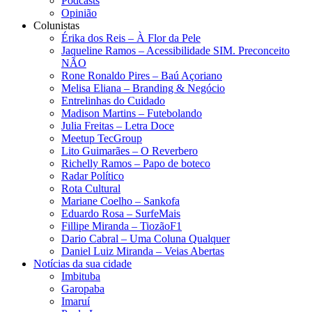
Podcasts
Opinião
Colunistas
Érika dos Reis​ – À Flor da Pele
Jaqueline Ramos – Acessibilidade SIM. Preconceito
NÃO
Rone Ronaldo Pires – Baú Açoriano
Melisa Eliana – Branding & Negócio
Entrelinhas do Cuidado
Madison Martins – Futebolando
Julia Freitas​ – Letra Doce
Meetup TecGroup
Lito Guimarães – O Reverbero
Richelly Ramos​ – Papo de boteco
Radar Político
Rota Cultural
Mariane Coelho – Sankofa
Eduardo Rosa​ – SurfeMais
Fillipe Miranda – TiozãoF1
Dario Cabral – Uma Coluna Qualquer
Daniel Luiz Miranda – Veias Abertas
Notícias da sua cidade
Imbituba
Garopaba
Imaruí