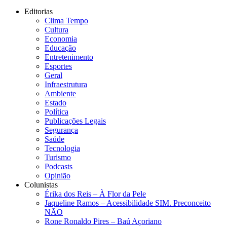
Editorias
Clima Tempo
Cultura
Economia
Educação
Entretenimento
Esportes
Geral
Infraestrutura
Ambiente
Estado
Política
Publicações Legais
Segurança
Saúde
Tecnologia
Turismo
Podcasts
Opinião
Colunistas
Érika dos Reis​ – À Flor da Pele
Jaqueline Ramos – Acessibilidade SIM. Preconceito
NÃO
Rone Ronaldo Pires – Baú Açoriano