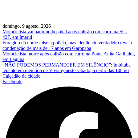
domingo, 9 agosto, 2026
Motociclista vai parar no hospital após colisão com carro na SC-
437, em Imaruí
Foragido dá nome falso à polícia, mas identidade verdadeira revela
condenação de mais de 17 anos em Garopaba
Motociclista morre após colisão com carro na Ponte Anita Garibaldi,
em Laguna
“NÃO PODEMOS PERMANECER EM SILÊNCIO”: Imbituba
terá ato em memória de Viviany neste sábado, a partir das 10h no
Calçadão da cidade
Facebook