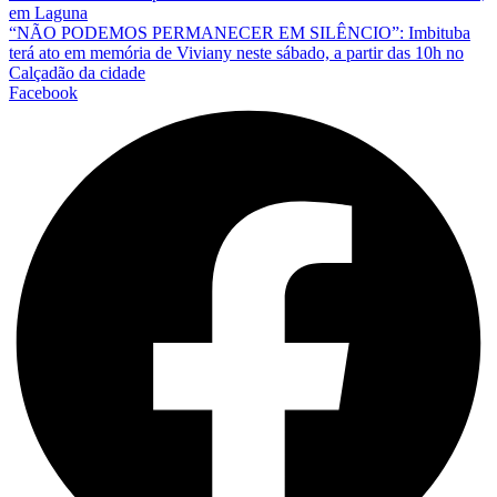
em Laguna
“NÃO PODEMOS PERMANECER EM SILÊNCIO”: Imbituba
terá ato em memória de Viviany neste sábado, a partir das 10h no
Calçadão da cidade
Facebook