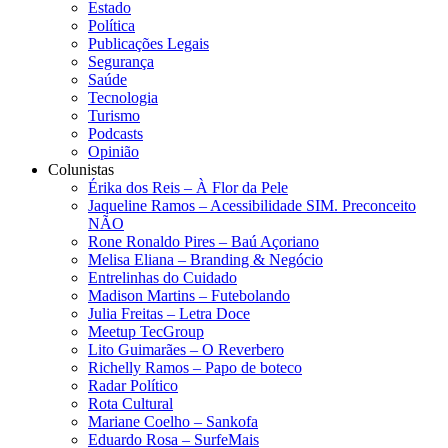
Estado
Política
Publicações Legais
Segurança
Saúde
Tecnologia
Turismo
Podcasts
Opinião
Colunistas
Érika dos Reis​ – À Flor da Pele
Jaqueline Ramos – Acessibilidade SIM. Preconceito
NÃO
Rone Ronaldo Pires – Baú Açoriano
Melisa Eliana – Branding & Negócio
Entrelinhas do Cuidado
Madison Martins – Futebolando
Julia Freitas​ – Letra Doce
Meetup TecGroup
Lito Guimarães – O Reverbero
Richelly Ramos​ – Papo de boteco
Radar Político
Rota Cultural
Mariane Coelho – Sankofa
Eduardo Rosa​ – SurfeMais