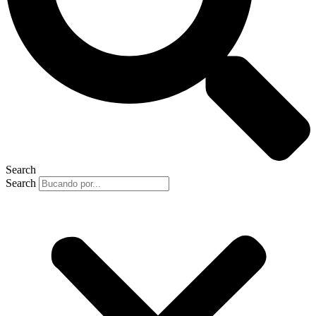
Search
Search