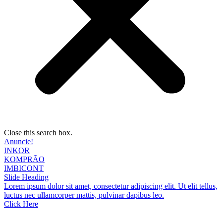
Close this search box.
Anuncie!
INKOR
KOMPRÃO
IMBICONT
Slide Heading
Lorem ipsum dolor sit amet, consectetur adipiscing elit. Ut elit tellus,
luctus nec ullamcorper mattis, pulvinar dapibus leo.
Click Here