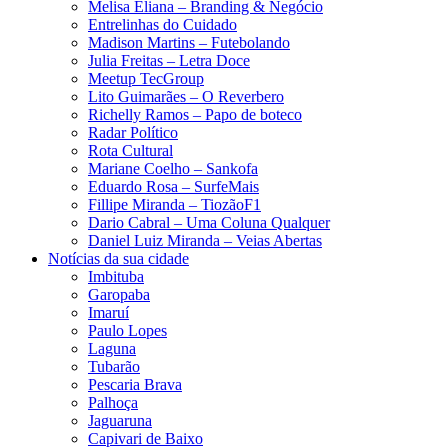
Melisa Eliana – Branding & Negócio
Entrelinhas do Cuidado
Madison Martins – Futebolando
Julia Freitas​ – Letra Doce
Meetup TecGroup
Lito Guimarães – O Reverbero
Richelly Ramos​ – Papo de boteco
Radar Político
Rota Cultural
Mariane Coelho – Sankofa
Eduardo Rosa​ – SurfeMais
Fillipe Miranda – TiozãoF1
Dario Cabral – Uma Coluna Qualquer
Daniel Luiz Miranda – Veias Abertas
Notícias da sua cidade
Imbituba
Garopaba
Imaruí
Paulo Lopes
Laguna
Tubarão
Pescaria Brava
Palhoça
Jaguaruna
Capivari de Baixo