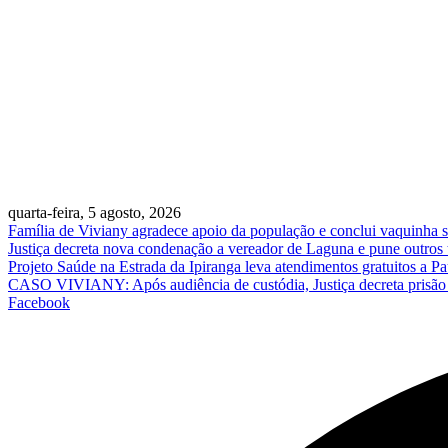
quarta-feira, 5 agosto, 2026
Família de Viviany agradece apoio da população e conclui vaquinha so
Justiça decreta nova condenação a vereador de Laguna e pune outros
Projeto Saúde na Estrada da Ipiranga leva atendimentos gratuitos a 
CASO VIVIANY: Após audiência de custódia, Justiça decreta prisão p
Facebook