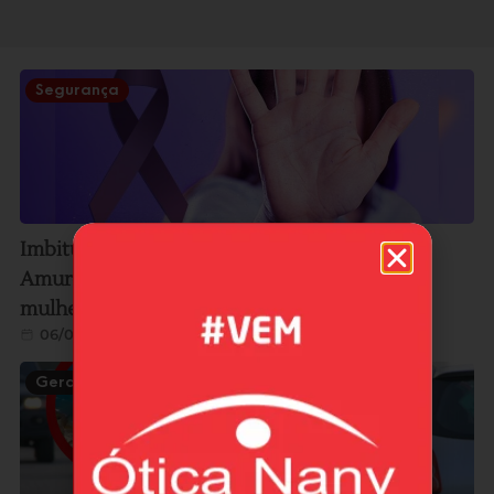
Segurança
Imbituba e Garopaba estão entre cidades da
Amurel com mais casos de violência contra a
mulher; veja ranking
06/08/2026
Geral