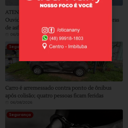
ATENÇÃO MOTORISTAS: Estrada Geral do
Ouvidor terá sistema “siga e pare” durante obras
de asfaltamento nesta sexta e sábado
06/08/2026
Segurança
Carro é arremessado contra ponto de ônibus
após colisão; quatro pessoas ficam feridas
06/08/2026
Segurança