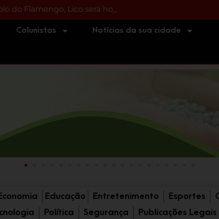
olo do Flamengo, Lico será homenageado pelo clube car
preso após barranco desabar durante serviço em Imbitub
Colunistas
Notícias da sua cidade
Economia
Educação
Entretenimento
Esportes
cnologia
Política
Segurança
Publicações Legais