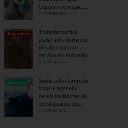
Laguna e acompanha
07/08/2026
pesca artesanal com
auxílio de botos
Trabalhador fica
Segurança
preso após barranco
desabar durante
serviço em Imbituba
07/08/2026
Surfista de Garopaba,
Esportes
Maya Carpinelli
revela bastidores de
onda gigante em
07/08/2026
Teahupoo:
“Momento mais
assustador e incrível