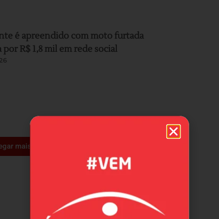
nte é apreendido com moto furtada
por R$ 1,8 mil em rede social
26
egar mais +