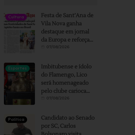
Festa de Sant’Ana de
Cultura
Vila Nova ganha
destaque em jornal
da Europa e reforça
07/08/2026
ligação histórica
entre Imbituba e
Portugal
Imbitubense e ídolo
Esportes
do Flamengo, Lico
será homenageado
pelo clube carioca
07/08/2026
em encontro
especial no Museu
Fla, no RJ
Candidato ao Senado
Política
por SC, Carlos
Bolsonaro visita