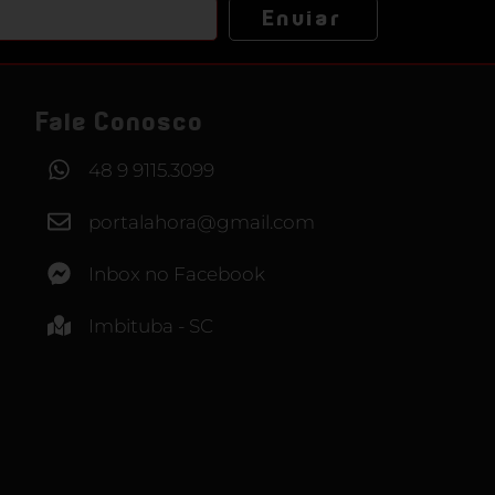
Enviar
Fale Conosco
48 9 9115.3099
portalahora@gmail.com
Inbox no Facebook
Imbituba - SC