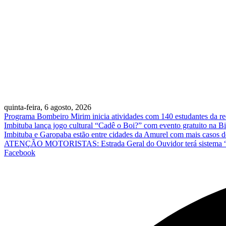
quinta-feira, 6 agosto, 2026
Programa Bombeiro Mirim inicia atividades com 140 estudantes da re
Imbituba lança jogo cultural “Cadê o Boi?” com evento gratuito na Bib
Imbituba e Garopaba estão entre cidades da Amurel com mais casos de
ATENÇÃO MOTORISTAS: Estrada Geral do Ouvidor terá sistema “siga
Facebook