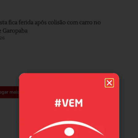
sta fica ferida após colisão com carro no
e Garopaba
26
egar mais +