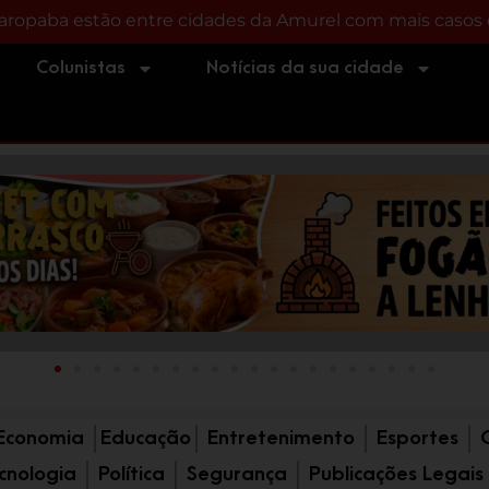
TORIST
omem furta motocicleta, volta ao local do crime e acab
Colunistas
Notícias da sua cidade
Economia
Educação
Entretenimento
Esportes
cnologia
Política
Segurança
Publicações Legais