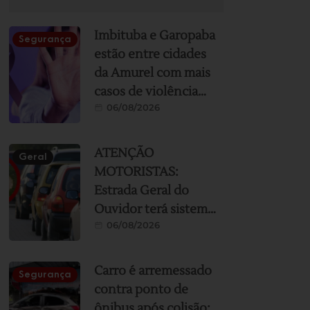
Imbituba e Garopaba
Segurança
estão entre cidades
da Amurel com mais
casos de violência
06/08/2026
contra a mulher; veja
ranking
ATENÇÃO
Geral
MOTORISTAS:
Estrada Geral do
Ouvidor terá sistema
06/08/2026
“siga e pare” durante
obras de
asfaltamento nesta
Carro é arremessado
Segurança
sexta e sábado
contra ponto de
ônibus após colisão;