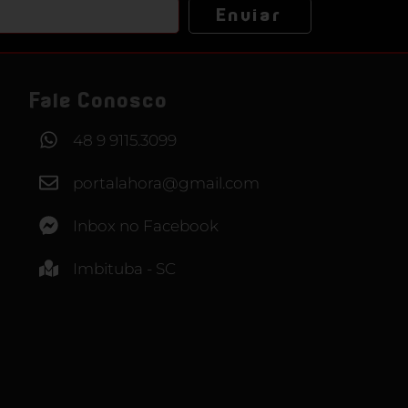
Enviar
Fale Conosco
48 9 9115.3099
portalahora@gmail.com
Inbox no Facebook
Imbituba - SC