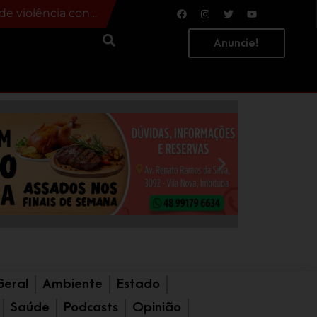
a preso
Carro é arremessado contra ponto de ônibus após colisão; quatro pessoas ficam feridas
Anuncie!
Geral
Ambiente
Estado
Saúde
Podcasts
Opinião