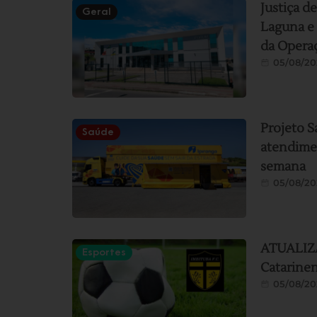
Justiça d
Geral
Laguna e 
da Operaç
05/08/20
Projeto S
Saúde
atendimen
semana
05/08/20
ATUALIZAÇ
Esportes
Catarine
05/08/20