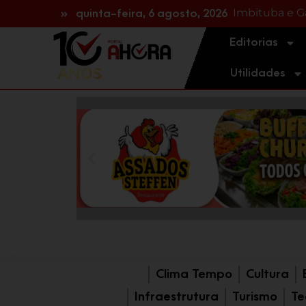
ATENÇÃO MO
NA REGIÃO: H
quinta-feira, 6 agosto, 2026
Editorias
Utilidades
Clima Tempo
Cultura
Infraestrutura
Turismo
Te