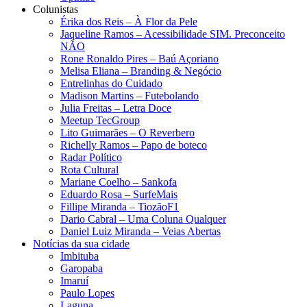
Colunistas
Érika dos Reis​ – À Flor da Pele
Jaqueline Ramos – Acessibilidade SIM. Preconceito
NÃO
Rone Ronaldo Pires – Baú Açoriano
Melisa Eliana – Branding & Negócio
Entrelinhas do Cuidado
Madison Martins – Futebolando
Julia Freitas​ – Letra Doce
Meetup TecGroup
Lito Guimarães – O Reverbero
Richelly Ramos​ – Papo de boteco
Radar Político
Rota Cultural
Mariane Coelho – Sankofa
Eduardo Rosa​ – SurfeMais
Fillipe Miranda – TiozãoF1
Dario Cabral – Uma Coluna Qualquer
Daniel Luiz Miranda – Veias Abertas
Notícias da sua cidade
Imbituba
Garopaba
Imaruí
Paulo Lopes
Laguna