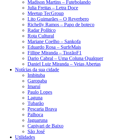
Madison Martins – Futebolando
Julia Freitas​ – Letra Doce
Meetup TecGroup
Lito Guimarães – O Reverbero
Richelly Ramos​ – Papo de boteco
Radar Político
Rota Cultural
Mariane Coelho – Sankofa
Eduardo Rosa​ – SurfeMais
Fillipe Miranda – TiozãoF1
Dario Cabral – Uma Coluna Qualquer
Daniel Luiz Miranda – Veias Abertas
Notícias da sua cidade
Imbituba
Garopaba
Imaruí
Paulo Lopes
Laguna
Tubarão
Pescaria Brava
Palhoça
Jaguaruna
Capivari de Baixo
São José
Utilidades