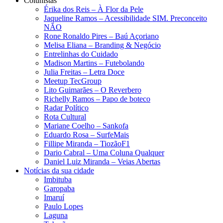
Colunistas
Érika dos Reis​ – À Flor da Pele
Jaqueline Ramos – Acessibilidade SIM. Preconceito
NÃO
Rone Ronaldo Pires – Baú Açoriano
Melisa Eliana – Branding & Negócio
Entrelinhas do Cuidado
Madison Martins – Futebolando
Julia Freitas​ – Letra Doce
Meetup TecGroup
Lito Guimarães – O Reverbero
Richelly Ramos​ – Papo de boteco
Radar Político
Rota Cultural
Mariane Coelho – Sankofa
Eduardo Rosa​ – SurfeMais
Fillipe Miranda – TiozãoF1
Dario Cabral – Uma Coluna Qualquer
Daniel Luiz Miranda – Veias Abertas
Notícias da sua cidade
Imbituba
Garopaba
Imaruí
Paulo Lopes
Laguna