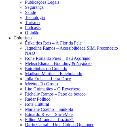
Publicações Legais
Segurança
Saúde
Tecnologia
Turismo
Podcasts
Opinião
Colunistas
Érika dos Reis​ – À Flor da Pele
Jaqueline Ramos – Acessibilidade SIM. Preconceito
NÃO
Rone Ronaldo Pires – Baú Açoriano
Melisa Eliana – Branding & Negócio
Entrelinhas do Cuidado
Madison Martins – Futebolando
Julia Freitas​ – Letra Doce
Meetup TecGroup
Lito Guimarães – O Reverbero
Richelly Ramos​ – Papo de boteco
Radar Político
Rota Cultural
Mariane Coelho – Sankofa
Eduardo Rosa​ – SurfeMais
Fillipe Miranda – TiozãoF1
Dario Cabral – Uma Coluna Qualquer