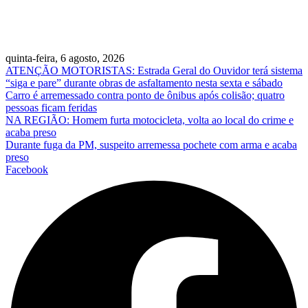
quinta-feira, 6 agosto, 2026
ATENÇÃO MOTORISTAS: Estrada Geral do Ouvidor terá sistema
“siga e pare” durante obras de asfaltamento nesta sexta e sábado
Carro é arremessado contra ponto de ônibus após colisão; quatro
pessoas ficam feridas
NA REGIÃO: Homem furta motocicleta, volta ao local do crime e
acaba preso
Durante fuga da PM, suspeito arremessa pochete com arma e acaba
preso
Facebook