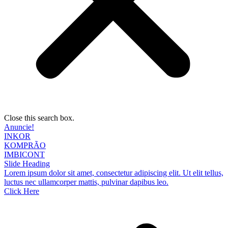
Close this search box.
Anuncie!
INKOR
KOMPRÃO
IMBICONT
Slide Heading
Lorem ipsum dolor sit amet, consectetur adipiscing elit. Ut elit tellus,
luctus nec ullamcorper mattis, pulvinar dapibus leo.
Click Here