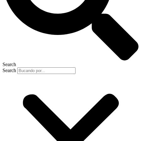
Search
Search