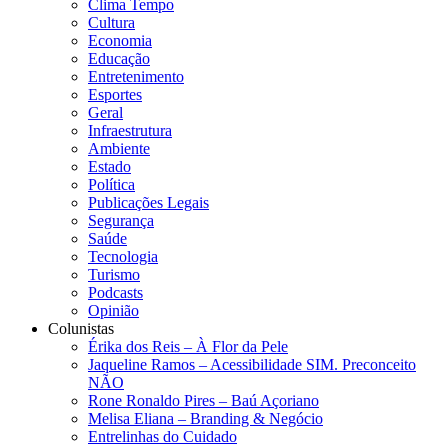
Clima Tempo
Cultura
Economia
Educação
Entretenimento
Esportes
Geral
Infraestrutura
Ambiente
Estado
Política
Publicações Legais
Segurança
Saúde
Tecnologia
Turismo
Podcasts
Opinião
Colunistas
Érika dos Reis​ – À Flor da Pele
Jaqueline Ramos – Acessibilidade SIM. Preconceito
NÃO
Rone Ronaldo Pires – Baú Açoriano
Melisa Eliana – Branding & Negócio
Entrelinhas do Cuidado