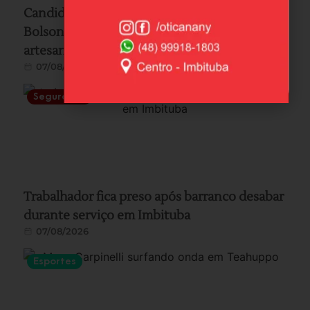
Candidato ao Senado por SC, Carlos
Bolsonaro visita Laguna e acompanha pesca
artesanal com auxílio de botos
07/08/2026
Segurança
Trabalhador fica preso após barranco desabar
durante serviço em Imbituba
07/08/2026
Esportes