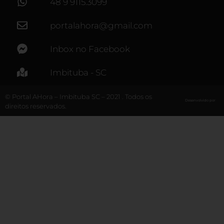
48 9 9115.3099
portalahora@gmail.com
Inbox no Facebook
Imbituba - SC
© Portal AHora – Imbituba SC – 2021 . Todos os
Desenvolvido por
direitos reservados.