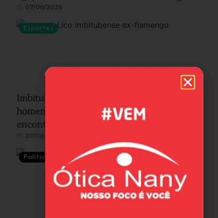
07/08/2026
Esportes
Imbitubense e ídolo do Flamengo, Lico será
homenageado pelo clube carioca em
encontro especial no Museu Fla, no RJ
07/08/2026
Política