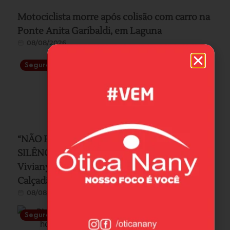
Motociclista morre após colisão com carro na
Ponte Anita Garibaldi, em Laguna
08/08/2026
Segurança
“NÃO PODEMOS PERMANECER EM
SILÊNCIO”: Imbituba terá ato em memória de
Viviany neste sábado, a partir das 10h no
Calçadão da cidade
08/08/2026
Segurança