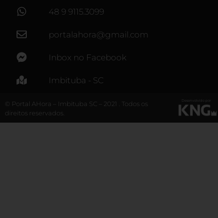
48 9 9115.3099
portalahora@gmail.com
Inbox no Facebook
Imbituba - SC
Desenvolvido por
© Portal AHora – Imbituba SC – 2021 . Todos os
direitos reservados.