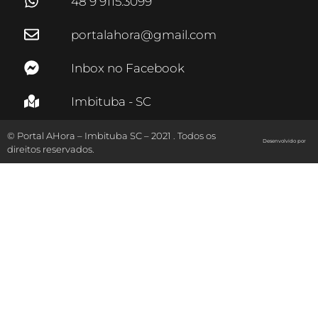
48 9 9115.3099
portalahora@gmail.com
Inbox no Facebook
Imbituba - SC
© Portal AHora – Imbituba SC – 2021 . Todos os
Desenvolvido por
direitos reservados.