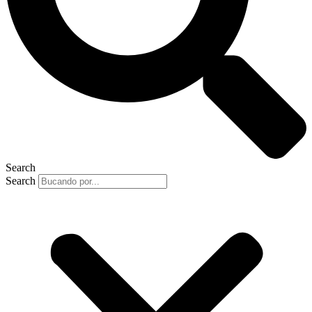
Search
Search