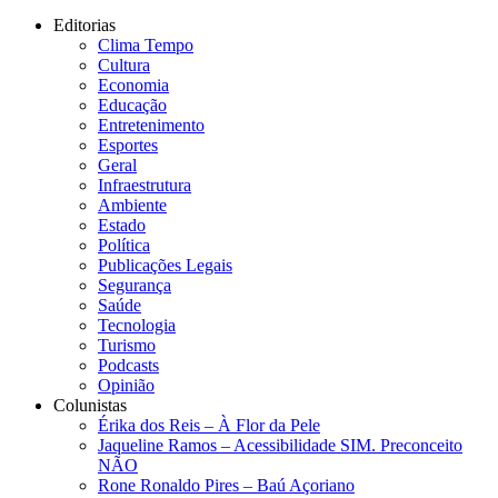
Editorias
Clima Tempo
Cultura
Economia
Educação
Entretenimento
Esportes
Geral
Infraestrutura
Ambiente
Estado
Política
Publicações Legais
Segurança
Saúde
Tecnologia
Turismo
Podcasts
Opinião
Colunistas
Érika dos Reis​ – À Flor da Pele
Jaqueline Ramos – Acessibilidade SIM. Preconceito
NÃO
Rone Ronaldo Pires – Baú Açoriano