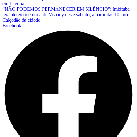
em Laguna
“NÃO PODEMOS PERMANECER EM SILÊNCIO”: Imbituba
terá ato em memória de Viviany neste sábado, a partir das 10h no
Calçadão da cidade
Facebook