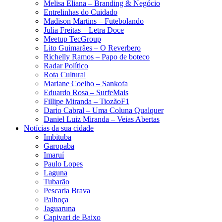
Melisa Eliana – Branding & Negócio
Entrelinhas do Cuidado
Madison Martins – Futebolando
Julia Freitas​ – Letra Doce
Meetup TecGroup
Lito Guimarães – O Reverbero
Richelly Ramos​ – Papo de boteco
Radar Político
Rota Cultural
Mariane Coelho – Sankofa
Eduardo Rosa​ – SurfeMais
Fillipe Miranda – TiozãoF1
Dario Cabral – Uma Coluna Qualquer
Daniel Luiz Miranda – Veias Abertas
Notícias da sua cidade
Imbituba
Garopaba
Imaruí
Paulo Lopes
Laguna
Tubarão
Pescaria Brava
Palhoça
Jaguaruna
Capivari de Baixo