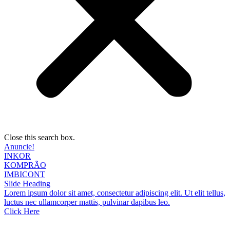
Close this search box.
Anuncie!
INKOR
KOMPRÃO
IMBICONT
Slide Heading
Lorem ipsum dolor sit amet, consectetur adipiscing elit. Ut elit tellus,
luctus nec ullamcorper mattis, pulvinar dapibus leo.
Click Here