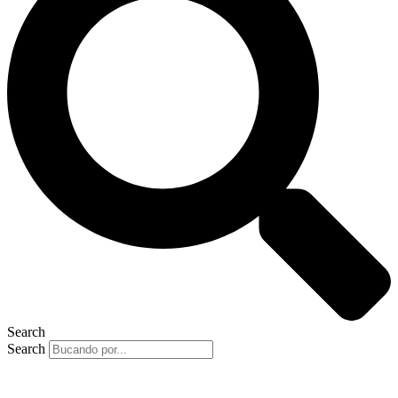
Search
Search