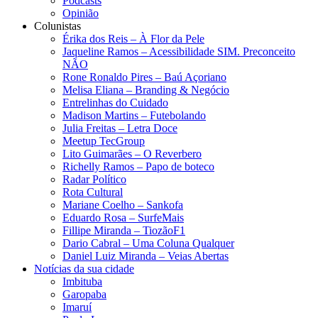
Podcasts
Opinião
Colunistas
Érika dos Reis​ – À Flor da Pele
Jaqueline Ramos – Acessibilidade SIM. Preconceito
NÃO
Rone Ronaldo Pires – Baú Açoriano
Melisa Eliana – Branding & Negócio
Entrelinhas do Cuidado
Madison Martins – Futebolando
Julia Freitas​ – Letra Doce
Meetup TecGroup
Lito Guimarães – O Reverbero
Richelly Ramos​ – Papo de boteco
Radar Político
Rota Cultural
Mariane Coelho – Sankofa
Eduardo Rosa​ – SurfeMais
Fillipe Miranda – TiozãoF1
Dario Cabral – Uma Coluna Qualquer
Daniel Luiz Miranda – Veias Abertas
Notícias da sua cidade
Imbituba
Garopaba
Imaruí