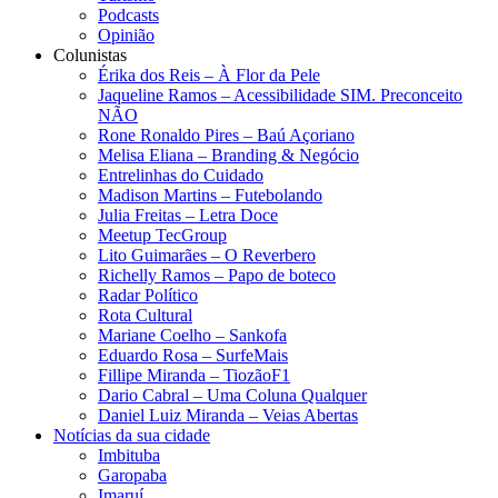
Podcasts
Opinião
Colunistas
Érika dos Reis​ – À Flor da Pele
Jaqueline Ramos – Acessibilidade SIM. Preconceito
NÃO
Rone Ronaldo Pires – Baú Açoriano
Melisa Eliana – Branding & Negócio
Entrelinhas do Cuidado
Madison Martins – Futebolando
Julia Freitas​ – Letra Doce
Meetup TecGroup
Lito Guimarães – O Reverbero
Richelly Ramos​ – Papo de boteco
Radar Político
Rota Cultural
Mariane Coelho – Sankofa
Eduardo Rosa​ – SurfeMais
Fillipe Miranda – TiozãoF1
Dario Cabral – Uma Coluna Qualquer
Daniel Luiz Miranda – Veias Abertas
Notícias da sua cidade
Imbituba
Garopaba
Imaruí