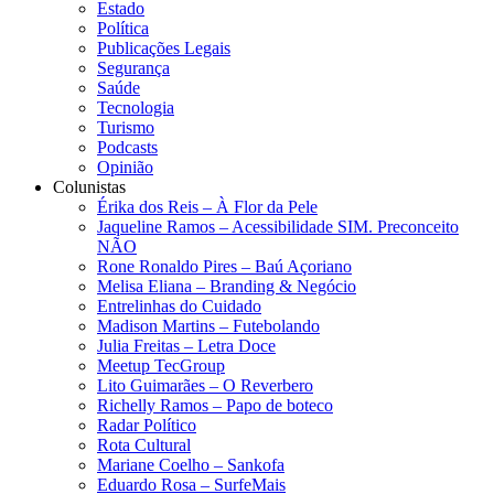
Estado
Política
Publicações Legais
Segurança
Saúde
Tecnologia
Turismo
Podcasts
Opinião
Colunistas
Érika dos Reis​ – À Flor da Pele
Jaqueline Ramos – Acessibilidade SIM. Preconceito
NÃO
Rone Ronaldo Pires – Baú Açoriano
Melisa Eliana – Branding & Negócio
Entrelinhas do Cuidado
Madison Martins – Futebolando
Julia Freitas​ – Letra Doce
Meetup TecGroup
Lito Guimarães – O Reverbero
Richelly Ramos​ – Papo de boteco
Radar Político
Rota Cultural
Mariane Coelho – Sankofa
Eduardo Rosa​ – SurfeMais