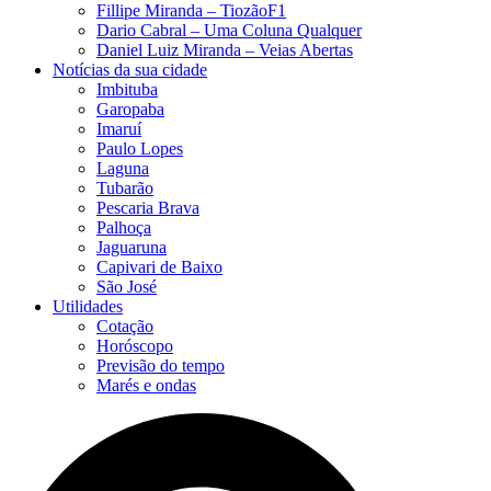
Fillipe Miranda – TiozãoF1
Dario Cabral – Uma Coluna Qualquer
Daniel Luiz Miranda – Veias Abertas
Notícias da sua cidade
Imbituba
Garopaba
Imaruí
Paulo Lopes
Laguna
Tubarão
Pescaria Brava
Palhoça
Jaguaruna
Capivari de Baixo
São José
Utilidades
Cotação
Horóscopo
Previsão do tempo
Marés e ondas