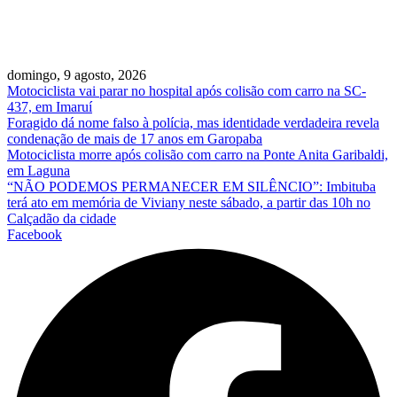
domingo, 9 agosto, 2026
Motociclista vai parar no hospital após colisão com carro na SC-
437, em Imaruí
Foragido dá nome falso à polícia, mas identidade verdadeira revela
condenação de mais de 17 anos em Garopaba
Motociclista morre após colisão com carro na Ponte Anita Garibaldi,
em Laguna
“NÃO PODEMOS PERMANECER EM SILÊNCIO”: Imbituba
terá ato em memória de Viviany neste sábado, a partir das 10h no
Calçadão da cidade
Facebook