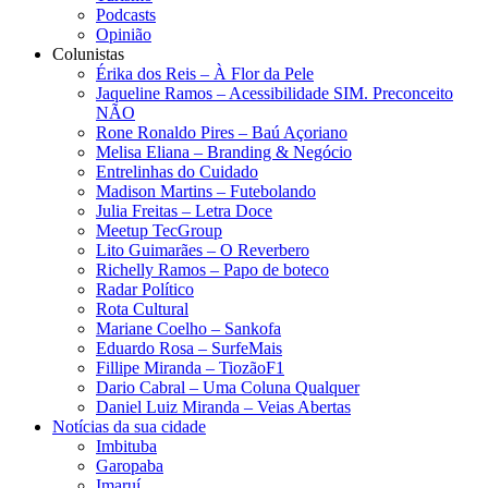
Podcasts
Opinião
Colunistas
Érika dos Reis​ – À Flor da Pele
Jaqueline Ramos – Acessibilidade SIM. Preconceito
NÃO
Rone Ronaldo Pires – Baú Açoriano
Melisa Eliana – Branding & Negócio
Entrelinhas do Cuidado
Madison Martins – Futebolando
Julia Freitas​ – Letra Doce
Meetup TecGroup
Lito Guimarães – O Reverbero
Richelly Ramos​ – Papo de boteco
Radar Político
Rota Cultural
Mariane Coelho – Sankofa
Eduardo Rosa​ – SurfeMais
Fillipe Miranda – TiozãoF1
Dario Cabral – Uma Coluna Qualquer
Daniel Luiz Miranda – Veias Abertas
Notícias da sua cidade
Imbituba
Garopaba
Imaruí