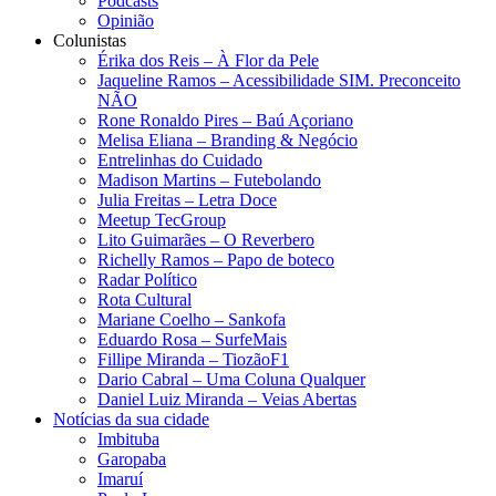
Podcasts
Opinião
Colunistas
Érika dos Reis​ – À Flor da Pele
Jaqueline Ramos – Acessibilidade SIM. Preconceito
NÃO
Rone Ronaldo Pires – Baú Açoriano
Melisa Eliana – Branding & Negócio
Entrelinhas do Cuidado
Madison Martins – Futebolando
Julia Freitas​ – Letra Doce
Meetup TecGroup
Lito Guimarães – O Reverbero
Richelly Ramos​ – Papo de boteco
Radar Político
Rota Cultural
Mariane Coelho – Sankofa
Eduardo Rosa​ – SurfeMais
Fillipe Miranda – TiozãoF1
Dario Cabral – Uma Coluna Qualquer
Daniel Luiz Miranda – Veias Abertas
Notícias da sua cidade
Imbituba
Garopaba
Imaruí