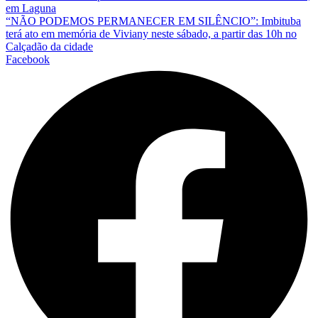
em Laguna
“NÃO PODEMOS PERMANECER EM SILÊNCIO”: Imbituba
terá ato em memória de Viviany neste sábado, a partir das 10h no
Calçadão da cidade
Facebook