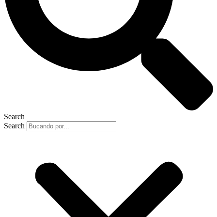
Search
Search