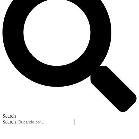
Search
Search