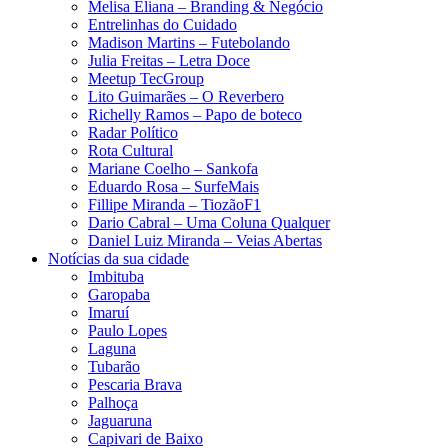
Melisa Eliana – Branding & Negócio
Entrelinhas do Cuidado
Madison Martins – Futebolando
Julia Freitas​ – Letra Doce
Meetup TecGroup
Lito Guimarães – O Reverbero
Richelly Ramos​ – Papo de boteco
Radar Político
Rota Cultural
Mariane Coelho – Sankofa
Eduardo Rosa​ – SurfeMais
Fillipe Miranda – TiozãoF1
Dario Cabral – Uma Coluna Qualquer
Daniel Luiz Miranda – Veias Abertas
Notícias da sua cidade
Imbituba
Garopaba
Imaruí
Paulo Lopes
Laguna
Tubarão
Pescaria Brava
Palhoça
Jaguaruna
Capivari de Baixo