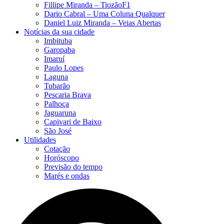
Fillipe Miranda – TiozãoF1
Dario Cabral – Uma Coluna Qualquer
Daniel Luiz Miranda – Veias Abertas
Notícias da sua cidade
Imbituba
Garopaba
Imaruí
Paulo Lopes
Laguna
Tubarão
Pescaria Brava
Palhoça
Jaguaruna
Capivari de Baixo
São José
Utilidades
Cotação
Horóscopo
Previsão do tempo
Marés e ondas