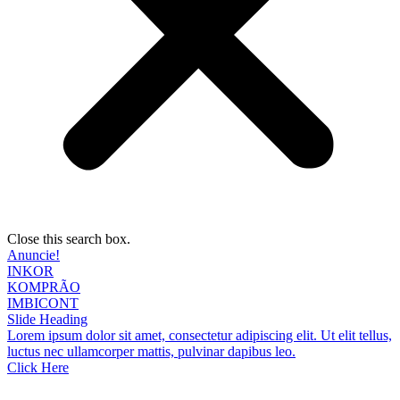
Close this search box.
Anuncie!
INKOR
KOMPRÃO
IMBICONT
Slide Heading
Lorem ipsum dolor sit amet, consectetur adipiscing elit. Ut elit tellus,
luctus nec ullamcorper mattis, pulvinar dapibus leo.
Click Here