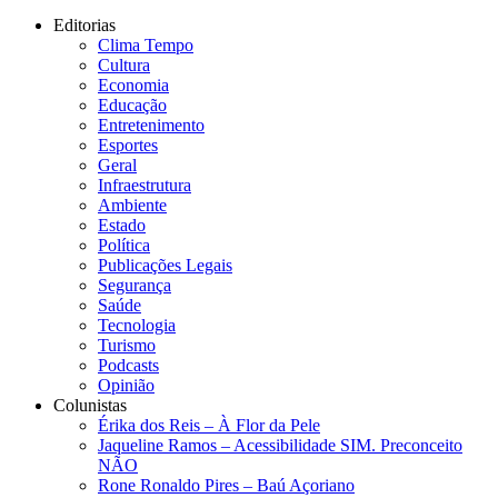
Editorias
Clima Tempo
Cultura
Economia
Educação
Entretenimento
Esportes
Geral
Infraestrutura
Ambiente
Estado
Política
Publicações Legais
Segurança
Saúde
Tecnologia
Turismo
Podcasts
Opinião
Colunistas
Érika dos Reis​ – À Flor da Pele
Jaqueline Ramos – Acessibilidade SIM. Preconceito
NÃO
Rone Ronaldo Pires – Baú Açoriano