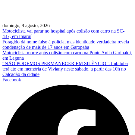
domingo, 9 agosto, 2026
Motociclista vai parar no hospital após colisão com carro na SC-
437, em Imaruí
Foragido dá nome falso à polícia, mas identidade verdadeira revela
condenação de mais de 17 anos em Garopaba
Motociclista morre após colisão com carro na Ponte Anita Garibaldi,
em Laguna
“NÃO PODEMOS PERMANECER EM SILÊNCIO”: Imbituba
terá ato em memória de Viviany neste sábado, a partir das 10h no
Calçadão da cidade
Facebook