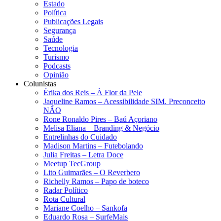
Estado
Política
Publicações Legais
Segurança
Saúde
Tecnologia
Turismo
Podcasts
Opinião
Colunistas
Érika dos Reis​ – À Flor da Pele
Jaqueline Ramos – Acessibilidade SIM. Preconceito
NÃO
Rone Ronaldo Pires – Baú Açoriano
Melisa Eliana – Branding & Negócio
Entrelinhas do Cuidado
Madison Martins – Futebolando
Julia Freitas​ – Letra Doce
Meetup TecGroup
Lito Guimarães – O Reverbero
Richelly Ramos​ – Papo de boteco
Radar Político
Rota Cultural
Mariane Coelho – Sankofa
Eduardo Rosa​ – SurfeMais