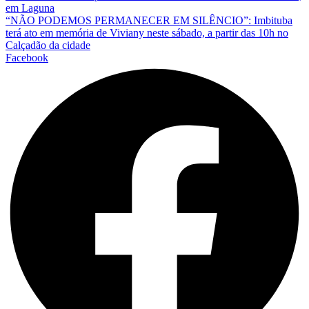
em Laguna
“NÃO PODEMOS PERMANECER EM SILÊNCIO”: Imbituba
terá ato em memória de Viviany neste sábado, a partir das 10h no
Calçadão da cidade
Facebook