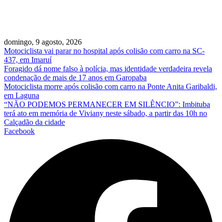
domingo, 9 agosto, 2026
Motociclista vai parar no hospital após colisão com carro na SC-
437, em Imaruí
Foragido dá nome falso à polícia, mas identidade verdadeira revela
condenação de mais de 17 anos em Garopaba
Motociclista morre após colisão com carro na Ponte Anita Garibaldi,
em Laguna
“NÃO PODEMOS PERMANECER EM SILÊNCIO”: Imbituba
terá ato em memória de Viviany neste sábado, a partir das 10h no
Calçadão da cidade
Facebook