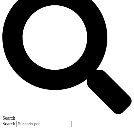
Search
Search