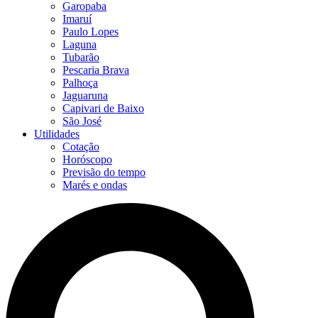
Garopaba
Imaruí
Paulo Lopes
Laguna
Tubarão
Pescaria Brava
Palhoça
Jaguaruna
Capivari de Baixo
São José
Utilidades
Cotação
Horóscopo
Previsão do tempo
Marés e ondas