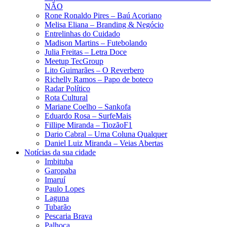
NÃO
Rone Ronaldo Pires – Baú Açoriano
Melisa Eliana – Branding & Negócio
Entrelinhas do Cuidado
Madison Martins – Futebolando
Julia Freitas​ – Letra Doce
Meetup TecGroup
Lito Guimarães – O Reverbero
Richelly Ramos​ – Papo de boteco
Radar Político
Rota Cultural
Mariane Coelho – Sankofa
Eduardo Rosa​ – SurfeMais
Fillipe Miranda – TiozãoF1
Dario Cabral – Uma Coluna Qualquer
Daniel Luiz Miranda – Veias Abertas
Notícias da sua cidade
Imbituba
Garopaba
Imaruí
Paulo Lopes
Laguna
Tubarão
Pescaria Brava
Palhoça