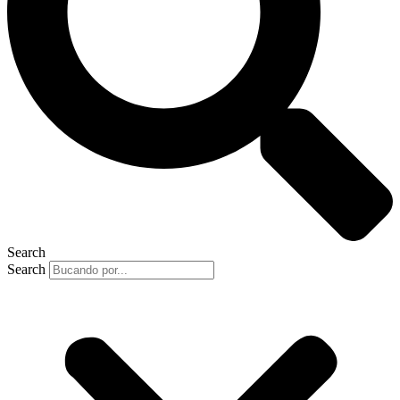
Search
Search