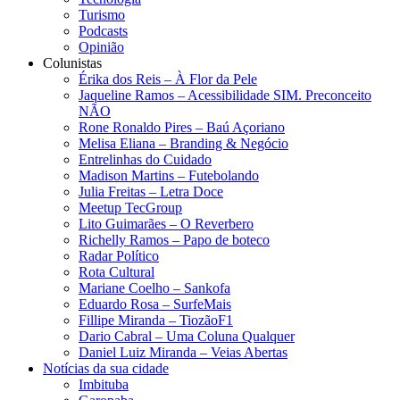
Turismo
Podcasts
Opinião
Colunistas
Érika dos Reis​ – À Flor da Pele
Jaqueline Ramos – Acessibilidade SIM. Preconceito
NÃO
Rone Ronaldo Pires – Baú Açoriano
Melisa Eliana – Branding & Negócio
Entrelinhas do Cuidado
Madison Martins – Futebolando
Julia Freitas​ – Letra Doce
Meetup TecGroup
Lito Guimarães – O Reverbero
Richelly Ramos​ – Papo de boteco
Radar Político
Rota Cultural
Mariane Coelho – Sankofa
Eduardo Rosa​ – SurfeMais
Fillipe Miranda – TiozãoF1
Dario Cabral – Uma Coluna Qualquer
Daniel Luiz Miranda – Veias Abertas
Notícias da sua cidade
Imbituba