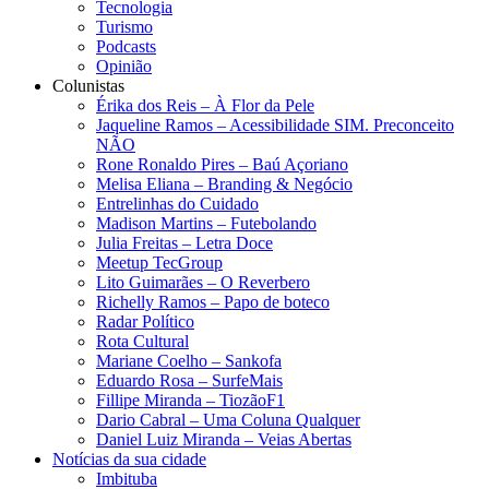
Tecnologia
Turismo
Podcasts
Opinião
Colunistas
Érika dos Reis​ – À Flor da Pele
Jaqueline Ramos – Acessibilidade SIM. Preconceito
NÃO
Rone Ronaldo Pires – Baú Açoriano
Melisa Eliana – Branding & Negócio
Entrelinhas do Cuidado
Madison Martins – Futebolando
Julia Freitas​ – Letra Doce
Meetup TecGroup
Lito Guimarães – O Reverbero
Richelly Ramos​ – Papo de boteco
Radar Político
Rota Cultural
Mariane Coelho – Sankofa
Eduardo Rosa​ – SurfeMais
Fillipe Miranda – TiozãoF1
Dario Cabral – Uma Coluna Qualquer
Daniel Luiz Miranda – Veias Abertas
Notícias da sua cidade
Imbituba