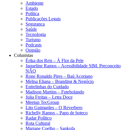
Ambiente
Estado
Política
Publicações Legais
Segurança
Saúde
Tecnologia
Turismo
Podcasts
Opinião
Colunistas
Érika dos Reis​ – À Flor da Pele
Jaqueline Ramos – Acessibilidade SIM. Preconceito
NÃO
Rone Ronaldo Pires – Baú Açoriano
Melisa Eliana – Branding & Negócio
Entrelinhas do Cuidado
Madison Martins – Futebolando
Julia Freitas​ – Letra Doce
Meetup TecGroup
Lito Guimarães – O Reverbero
Richelly Ramos​ – Papo de boteco
Radar Político
Rota Cultural
Mariane Coelho – Sankofa