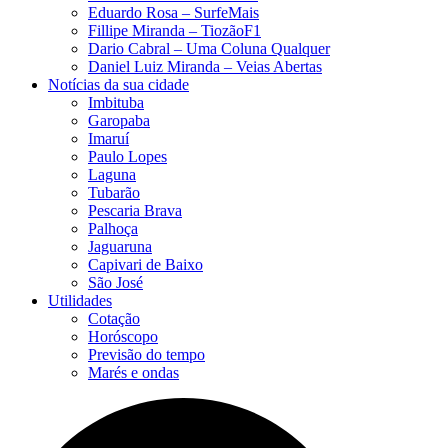
Eduardo Rosa​ – SurfeMais
Fillipe Miranda – TiozãoF1
Dario Cabral – Uma Coluna Qualquer
Daniel Luiz Miranda – Veias Abertas
Notícias da sua cidade
Imbituba
Garopaba
Imaruí
Paulo Lopes
Laguna
Tubarão
Pescaria Brava
Palhoça
Jaguaruna
Capivari de Baixo
São José
Utilidades
Cotação
Horóscopo
Previsão do tempo
Marés e ondas