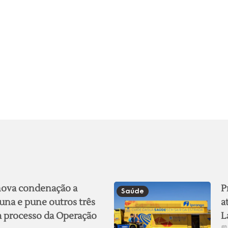
 nova condenação a
P
Saúde
una e pune outros três
a
 processo da Operação
L