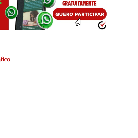
áfico