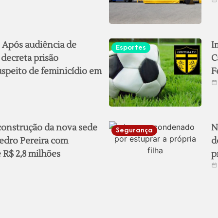
Após audiência de
I
Esportes
 decreta prisão
C
uspeito de feminicídio em
F
 construção da nova sede
N
Segurança
edro Pereira com
d
 R$ 2,8 milhões
p