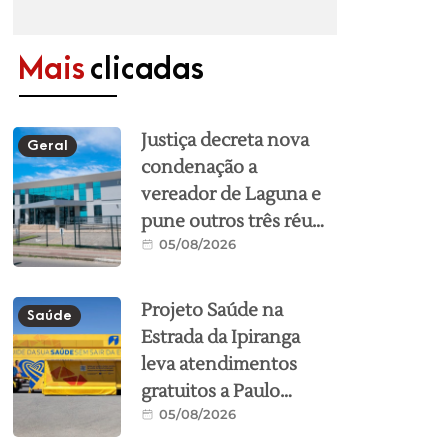
Mais
clicadas
Justiça decreta nova
Geral
condenação a
vereador de Laguna e
pune outros três réus
05/08/2026
em mais um processo
da Operação Seival 2
Projeto Saúde na
Saúde
Estrada da Ipiranga
leva atendimentos
gratuitos a Paulo
05/08/2026
Lopes e Laguna nesta
semana