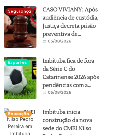
CASO VIVIANY: Após
Segurança
audiência de custódia,
Justiça decreta prisão
preventiva de
05/08/2026
suspeito de
feminicídio em
Imbituba
Imbituba fica de fora
Esportes
da Série C do
Catarinense 2026 após
pendências com a
05/08/2026
Federação
Imbituba inicia
Educação
construção da nova
sede do CMEI Nilso