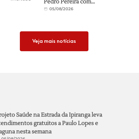
Pedro Pereira com
05/08/2026
investimento de R$
2,8 milhões
Veja mais notícias
rojeto Saúde na Estrada da Ipiranga leva
tendimentos gratuitos a Paulo Lopes e
aguna nesta semana
05/08/2026