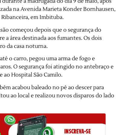
 durante a madrugada do dia 9 de maio, após
lizada na Avenida Marieta Konder Bornhausen,
o Ribanceira, em Imbituba.
nfusão começou depois que o segurança do
e a área destinada aos fumantes. Os dois
ro da casa noturna.
 até o carro, pegou uma arma de fogo e
aros. O segurança foi atingido no antebraço e
e ao Hospital São Camilo.
bém acabou baleado no pé ao descer para
oltou ao local e realizou novos disparos do lado