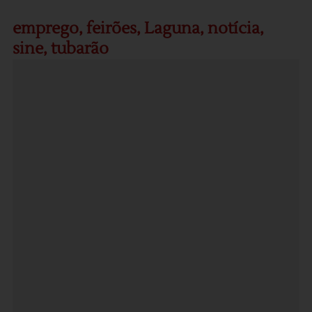
emprego
,
feirões
,
Laguna
,
notícia
,
sine
,
tubarão