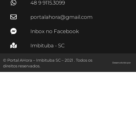
48 9 9115.3099
portalahora@gmail.com
Inbox no Facebook
Imbituba - SC
© Portal AHora – Imbituba SC – 2021 . Todos os
Desenvolvido por
direitos reservados.