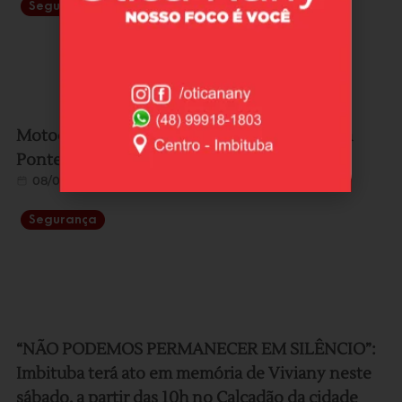
Segurança
Motociclista morre após colisão com carro na
Ponte Anita Garibaldi, em Laguna
08/08/2026
Segurança
“NÃO PODEMOS PERMANECER EM SILÊNCIO”:
Imbituba terá ato em memória de Viviany neste
sábado, a partir das 10h no Calçadão da cidade