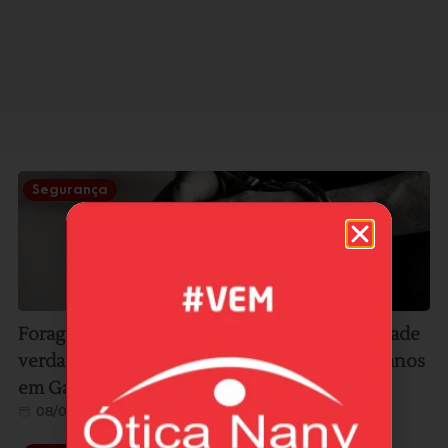
Segurança
Foragido dá nome falso à polícia, mas identidade
verdadeira revela condenação de mais de 17 anos
em Garopaba
08/08/2026