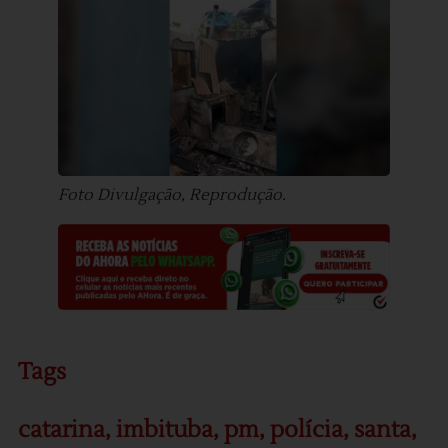
Foto Divulgação, Reprodução.
Tags
catarina
,
imbituba
,
pm
,
polícia
,
santa
,