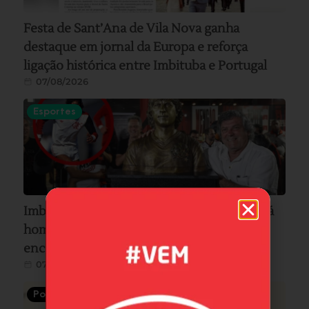
Festa de Sant’Ana de Vila Nova ganha
destaque em jornal da Europa e reforça
ligação histórica entre Imbituba e Portugal
07/08/2026
Esportes
Imbitubense e ídolo do Flamengo, Lico será
homenageado pelo clube carioca em
encontro especial no Museu Fla, no RJ
07/08/2026
Política