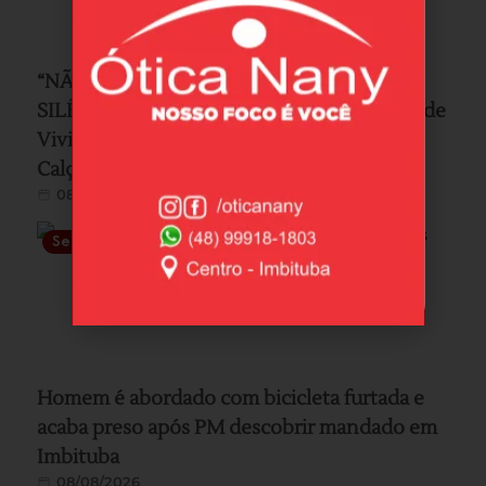
“NÃO PODEMOS PERMANECER EM
SILÊNCIO”: Imbituba terá ato em memória de
Viviany neste sábado, a partir das 10h no
Calçadão da cidade
08/08/2026
Segurança
Homem é abordado com bicicleta furtada e
acaba preso após PM descobrir mandado em
Imbituba
08/08/2026