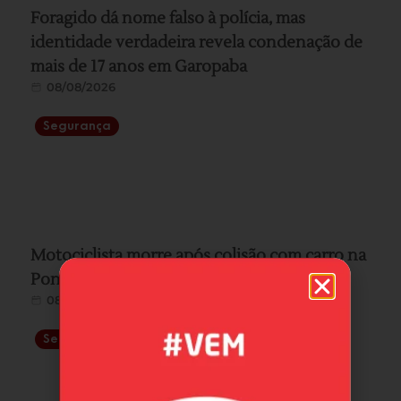
Foragido dá nome falso à polícia, mas
identidade verdadeira revela condenação de
mais de 17 anos em Garopaba
08/08/2026
Segurança
Motociclista morre após colisão com carro na
Ponte Anita Garibaldi, em Laguna
08/08/2026
Segurança