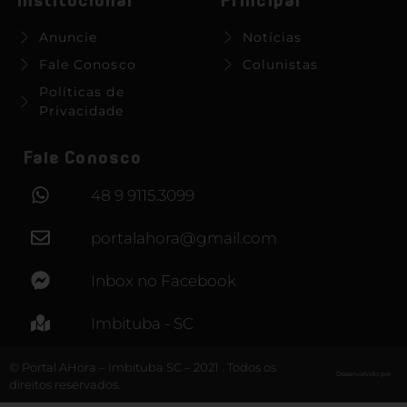
Institucional
Principal
Anuncie
Notícias
Fale Conosco
Colunistas
Políticas de
Privacidade
Fale Conosco
48 9 9115.3099
portalahora@gmail.com
Inbox no Facebook
Imbituba - SC
© Portal AHora – Imbituba SC – 2021 . Todos os
Desenvolvido por
direitos reservados.