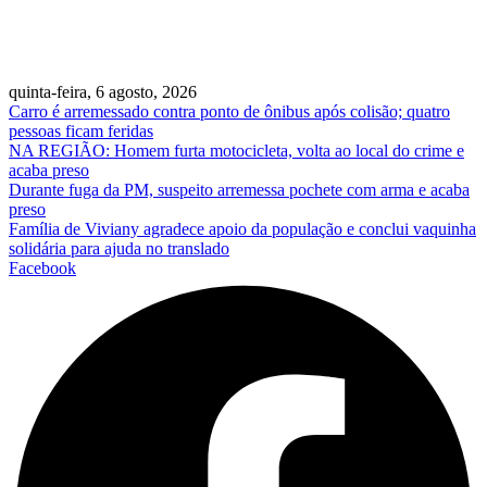
quinta-feira, 6 agosto, 2026
Carro é arremessado contra ponto de ônibus após colisão; quatro
pessoas ficam feridas
NA REGIÃO: Homem furta motocicleta, volta ao local do crime e
acaba preso
Durante fuga da PM, suspeito arremessa pochete com arma e acaba
preso
Família de Viviany agradece apoio da população e conclui vaquinha
solidária para ajuda no translado
Facebook