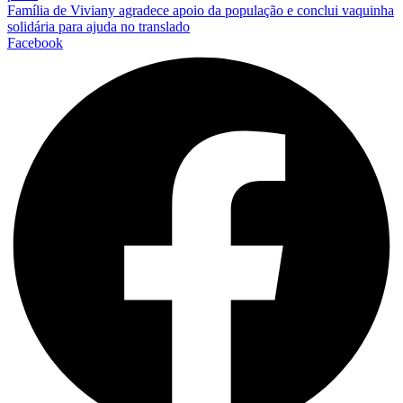
Família de Viviany agradece apoio da população e conclui vaquinha
solidária para ajuda no translado
Facebook