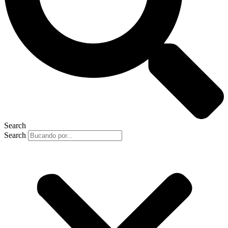
Search
Search