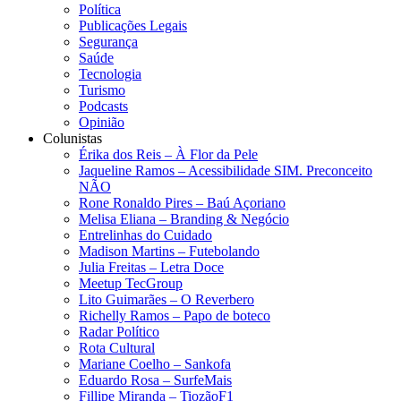
Política
Publicações Legais
Segurança
Saúde
Tecnologia
Turismo
Podcasts
Opinião
Colunistas
Érika dos Reis​ – À Flor da Pele
Jaqueline Ramos – Acessibilidade SIM. Preconceito
NÃO
Rone Ronaldo Pires – Baú Açoriano
Melisa Eliana – Branding & Negócio
Entrelinhas do Cuidado
Madison Martins – Futebolando
Julia Freitas​ – Letra Doce
Meetup TecGroup
Lito Guimarães – O Reverbero
Richelly Ramos​ – Papo de boteco
Radar Político
Rota Cultural
Mariane Coelho – Sankofa
Eduardo Rosa​ – SurfeMais
Fillipe Miranda – TiozãoF1