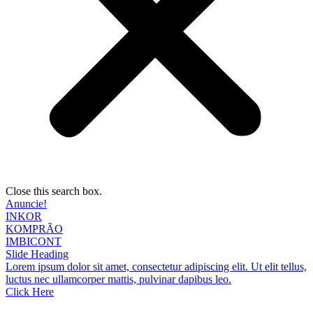
Close this search box.
Anuncie!
INKOR
KOMPRÃO
IMBICONT
Slide Heading
Lorem ipsum dolor sit amet, consectetur adipiscing elit. Ut elit tellus,
luctus nec ullamcorper mattis, pulvinar dapibus leo.
Click Here