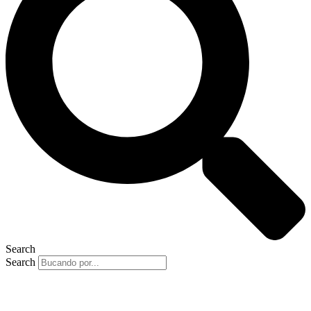
Search
Search