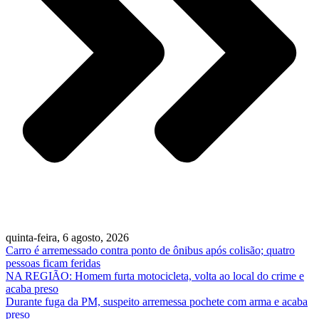
quinta-feira, 6 agosto, 2026
Carro é arremessado contra ponto de ônibus após colisão; quatro
pessoas ficam feridas
NA REGIÃO: Homem furta motocicleta, volta ao local do crime e
acaba preso
Durante fuga da PM, suspeito arremessa pochete com arma e acaba
preso