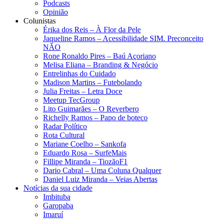
Podcasts
Opinião
Colunistas
Érika dos Reis​ – À Flor da Pele
Jaqueline Ramos – Acessibilidade SIM. Preconceito
NÃO
Rone Ronaldo Pires – Baú Açoriano
Melisa Eliana – Branding & Negócio
Entrelinhas do Cuidado
Madison Martins – Futebolando
Julia Freitas​ – Letra Doce
Meetup TecGroup
Lito Guimarães – O Reverbero
Richelly Ramos​ – Papo de boteco
Radar Político
Rota Cultural
Mariane Coelho – Sankofa
Eduardo Rosa​ – SurfeMais
Fillipe Miranda – TiozãoF1
Dario Cabral – Uma Coluna Qualquer
Daniel Luiz Miranda – Veias Abertas
Notícias da sua cidade
Imbituba
Garopaba
Imaruí