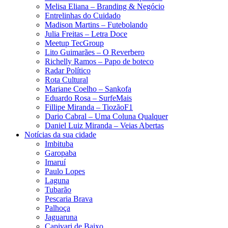
Melisa Eliana – Branding & Negócio
Entrelinhas do Cuidado
Madison Martins – Futebolando
Julia Freitas​ – Letra Doce
Meetup TecGroup
Lito Guimarães – O Reverbero
Richelly Ramos​ – Papo de boteco
Radar Político
Rota Cultural
Mariane Coelho – Sankofa
Eduardo Rosa​ – SurfeMais
Fillipe Miranda – TiozãoF1
Dario Cabral – Uma Coluna Qualquer
Daniel Luiz Miranda – Veias Abertas
Notícias da sua cidade
Imbituba
Garopaba
Imaruí
Paulo Lopes
Laguna
Tubarão
Pescaria Brava
Palhoça
Jaguaruna
Capivari de Baixo