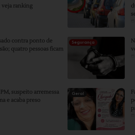
 veja ranking
d
s
sado contra ponto de
N
Segurança
são; quatro pessoas ficam
v
 PM, suspeito arremessa
F
Geral
a e acaba preso
p
p