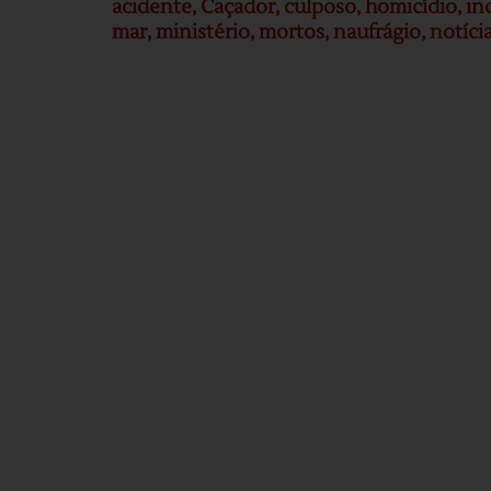
acidente
,
Caçador
,
culposo
,
homicídio
,
in
mar
,
ministério
,
mortos
,
naufrágio
,
notíci