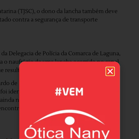
atarina (TJSC), o dono da lancha também deve
ntado contra a segurança de transporte
io da Delegacia de Polícia da Comarca de Laguna,
va o naufrágio de uma lancha ocorrido no canal
que resultou em três mortos.
rdo de Moraes Barbosa (PSDB), de 46 anos, foi
foi identificada pela assessoria como Deyvid
ainda no local do acidente. O filho do
 encontrado sem vida dias depois.