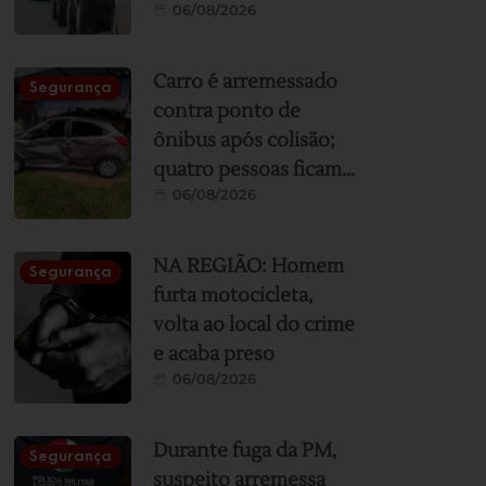
06/08/2026
durante obras de
asfaltamento nesta
sexta e sábado
Carro é arremessado
Segurança
contra ponto de
ônibus após colisão;
quatro pessoas ficam
06/08/2026
feridas
NA REGIÃO: Homem
Segurança
furta motocicleta,
volta ao local do crime
e acaba preso
06/08/2026
Durante fuga da PM,
Segurança
suspeito arremessa