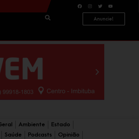
a preso
Carro é arremessado contra ponto de ônibus após colisão; quatro pessoas ficam feridas
Anuncie!
Geral
Ambiente
Estado
Saúde
Podcasts
Opinião