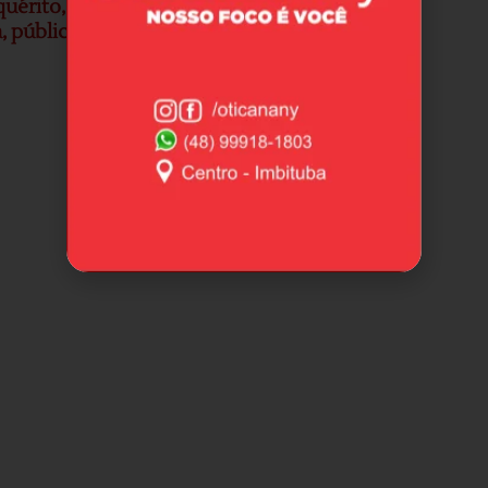
quérito
,
investigação
,
Laguna
,
lancha
,
litoral
,
a
,
público
,
réu
,
SC
,
sul
,
TJSC
,
vereador
,
vítima