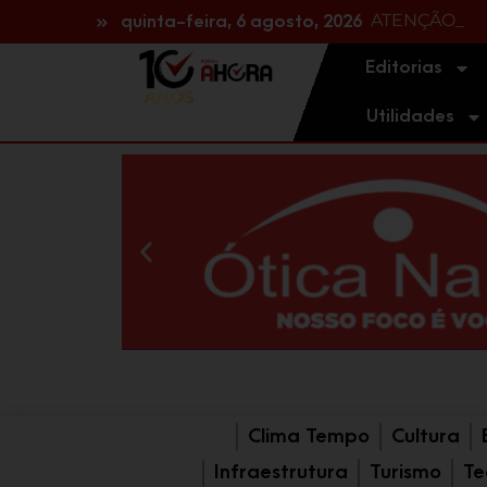
ATENÇÃO MOT
NA REGIÃO: H
quinta-feira, 6 agosto, 2026
Editorias
Utilidades
Clima Tempo
Cultura
Infraestrutura
Turismo
Te