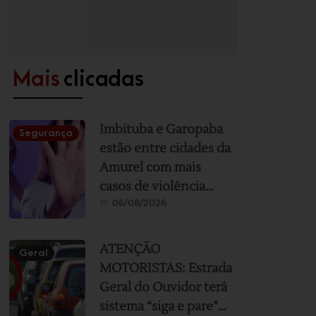
Mais
clicadas
Imbituba e Garopaba
Segurança
estão entre cidades da
Amurel com mais
casos de violência
06/08/2026
contra a mulher; veja
ranking
ATENÇÃO
Geral
MOTORISTAS: Estrada
Geral do Ouvidor terá
sistema “siga e pare”