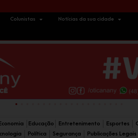
ORISTAS: Estrada Geral do Ou
omem furta motocicleta, volta ao local do crime e acab
Colunistas
Notícias da sua cidade
Economia
Educação
Entretenimento
Esportes
cnologia
Política
Segurança
Publicações Legais