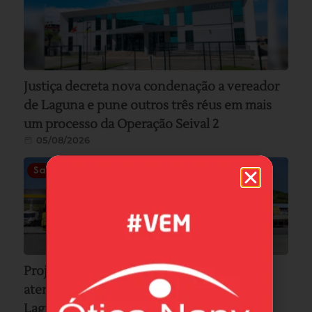
Justiça decreta nova condenação a vereador
de Laguna e pune outros três réus em mais
um processo da Operação Seival 2
05/08/2026
Saúde
Projeto Saúde na Estrada da Ipiranga leva
atendimentos gratuitos a Paulo Lopes e
Laguna nesta semana