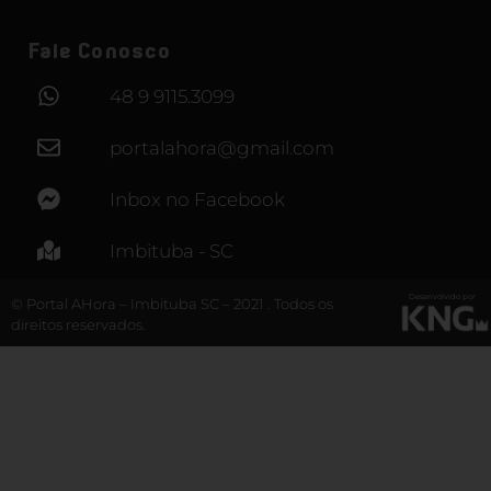
Fale Conosco
48 9 9115.3099
portalahora@gmail.com
Inbox no Facebook
Imbituba - SC
Desenvolvido por
© Portal AHora – Imbituba SC – 2021 . Todos os
direitos reservados.