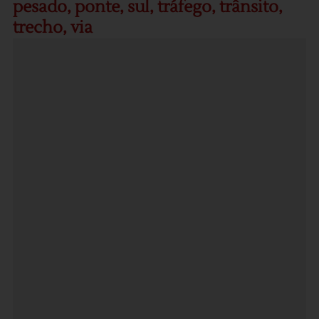
pesado
,
ponte
,
sul
,
tráfego
,
trânsito
,
trecho
,
via