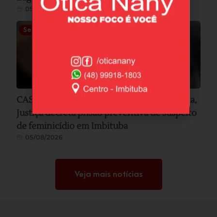
05/08/2026
Segurança
CASO VIVIANY: Após audiência de custódia,
Justiça decreta prisão preventiva de suspeito
de feminicídio em Imbituba
05/08/2026
Veja mais notícias