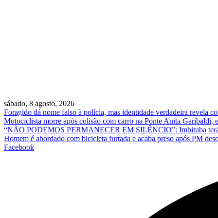
sábado, 8 agosto, 2026
Foragido dá nome falso à polícia, mas identidade verdadeira revela
Motociclista morre após colisão com carro na Ponte Anita Garibaldi,
“NÃO PODEMOS PERMANECER EM SILÊNCIO”: Imbituba terá ato em 
Homem é abordado com bicicleta furtada e acaba preso após PM des
Facebook