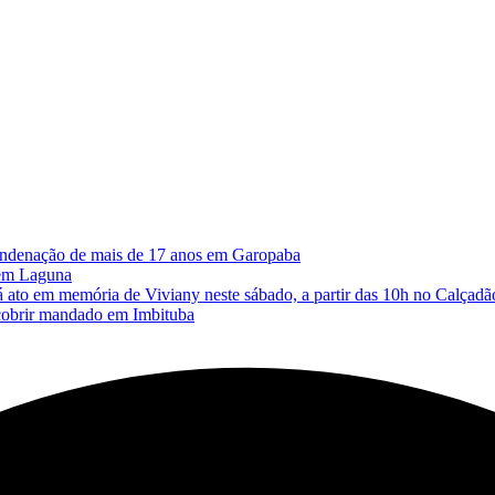
 condenação de mais de 17 anos em Garopaba
 em Laguna
memória de Viviany neste sábado, a partir das 10h no Calçadão
cobrir mandado em Imbituba