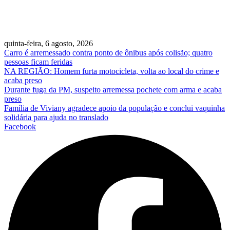
quinta-feira, 6 agosto, 2026
Carro é arremessado contra ponto de ônibus após colisão; quatro
pessoas ficam feridas
NA REGIÃO: Homem furta motocicleta, volta ao local do crime e
acaba preso
Durante fuga da PM, suspeito arremessa pochete com arma e acaba
preso
Família de Viviany agradece apoio da população e conclui vaquinha
solidária para ajuda no translado
Facebook