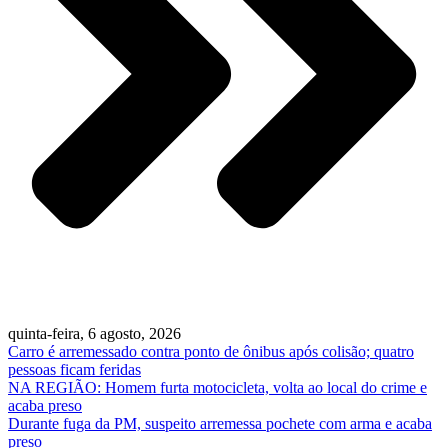
quinta-feira, 6 agosto, 2026
Carro é arremessado contra ponto de ônibus após colisão; quatro
pessoas ficam feridas
NA REGIÃO: Homem furta motocicleta, volta ao local do crime e
acaba preso
Durante fuga da PM, suspeito arremessa pochete com arma e acaba
preso