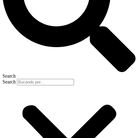
Search
Search