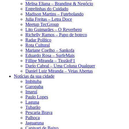
Melisa Eliana – Branding & Negócio
Entrelinhas do Cuidado
Madison Martins – Futebolando
Julia Freitas​ – Letra Doce
Meetup TecGroup
Lito Guimarães – O Reverbero
Richelly Ramos​ – Papo de boteco
Radar Político
Rota Cultural
Mariane Coelho – Sankofa
Eduardo Rosa​ – SurfeMais
Fillipe Miranda – TiozãoF1
Dario Cabral – Uma Coluna Qualquer
Daniel Luiz Miranda – Veias Abertas
Notícias da sua cidade
Imbituba
Garopaba
Imaruí
Paulo Lopes
Laguna
Tubarão
Pescaria Brava
Palhoça
Jaguaruna
Capivari de Baixo