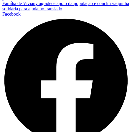
Família de Viviany agradece apoio da população e conclui vaquinha
solidária para ajuda no translado
Facebook