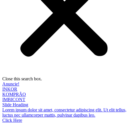
Close this search box.
Anuncie!
INKOR
KOMPRÃO
IMBICONT
Slide Heading
Lorem ipsum dolor sit amet, consectetur adipiscing elit. Ut elit tellus,
luctus nec ullamcorper mattis, pulvinar dapibus leo.
Click Here