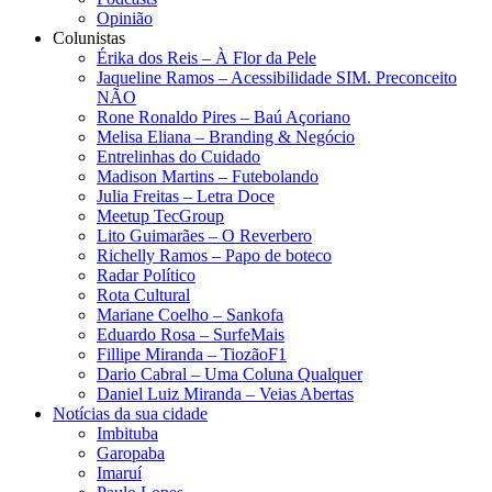
Opinião
Colunistas
Érika dos Reis​ – À Flor da Pele
Jaqueline Ramos – Acessibilidade SIM. Preconceito
NÃO
Rone Ronaldo Pires – Baú Açoriano
Melisa Eliana – Branding & Negócio
Entrelinhas do Cuidado
Madison Martins – Futebolando
Julia Freitas​ – Letra Doce
Meetup TecGroup
Lito Guimarães – O Reverbero
Richelly Ramos​ – Papo de boteco
Radar Político
Rota Cultural
Mariane Coelho – Sankofa
Eduardo Rosa​ – SurfeMais
Fillipe Miranda – TiozãoF1
Dario Cabral – Uma Coluna Qualquer
Daniel Luiz Miranda – Veias Abertas
Notícias da sua cidade
Imbituba
Garopaba
Imaruí