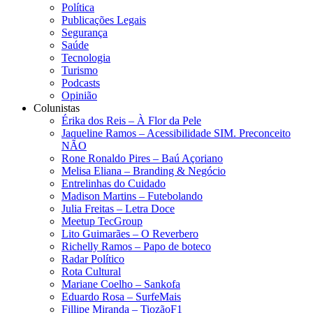
Política
Publicações Legais
Segurança
Saúde
Tecnologia
Turismo
Podcasts
Opinião
Colunistas
Érika dos Reis​ – À Flor da Pele
Jaqueline Ramos – Acessibilidade SIM. Preconceito
NÃO
Rone Ronaldo Pires – Baú Açoriano
Melisa Eliana – Branding & Negócio
Entrelinhas do Cuidado
Madison Martins – Futebolando
Julia Freitas​ – Letra Doce
Meetup TecGroup
Lito Guimarães – O Reverbero
Richelly Ramos​ – Papo de boteco
Radar Político
Rota Cultural
Mariane Coelho – Sankofa
Eduardo Rosa​ – SurfeMais
Fillipe Miranda – TiozãoF1