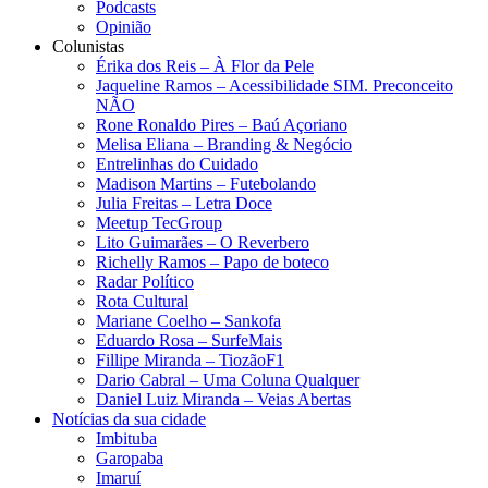
Podcasts
Opinião
Colunistas
Érika dos Reis​ – À Flor da Pele
Jaqueline Ramos – Acessibilidade SIM. Preconceito
NÃO
Rone Ronaldo Pires – Baú Açoriano
Melisa Eliana – Branding & Negócio
Entrelinhas do Cuidado
Madison Martins – Futebolando
Julia Freitas​ – Letra Doce
Meetup TecGroup
Lito Guimarães – O Reverbero
Richelly Ramos​ – Papo de boteco
Radar Político
Rota Cultural
Mariane Coelho – Sankofa
Eduardo Rosa​ – SurfeMais
Fillipe Miranda – TiozãoF1
Dario Cabral – Uma Coluna Qualquer
Daniel Luiz Miranda – Veias Abertas
Notícias da sua cidade
Imbituba
Garopaba
Imaruí