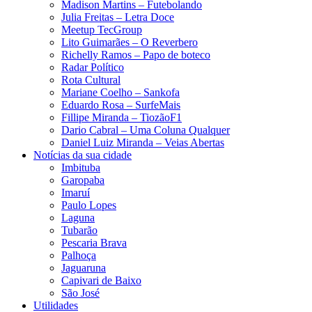
Madison Martins – Futebolando
Julia Freitas​ – Letra Doce
Meetup TecGroup
Lito Guimarães – O Reverbero
Richelly Ramos​ – Papo de boteco
Radar Político
Rota Cultural
Mariane Coelho – Sankofa
Eduardo Rosa​ – SurfeMais
Fillipe Miranda – TiozãoF1
Dario Cabral – Uma Coluna Qualquer
Daniel Luiz Miranda – Veias Abertas
Notícias da sua cidade
Imbituba
Garopaba
Imaruí
Paulo Lopes
Laguna
Tubarão
Pescaria Brava
Palhoça
Jaguaruna
Capivari de Baixo
São José
Utilidades