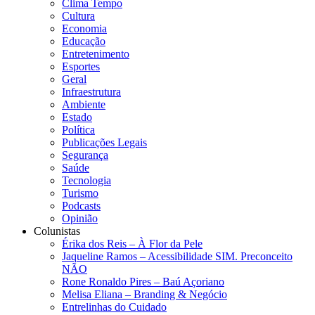
Clima Tempo
Cultura
Economia
Educação
Entretenimento
Esportes
Geral
Infraestrutura
Ambiente
Estado
Política
Publicações Legais
Segurança
Saúde
Tecnologia
Turismo
Podcasts
Opinião
Colunistas
Érika dos Reis​ – À Flor da Pele
Jaqueline Ramos – Acessibilidade SIM. Preconceito
NÃO
Rone Ronaldo Pires – Baú Açoriano
Melisa Eliana – Branding & Negócio
Entrelinhas do Cuidado