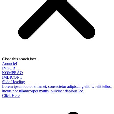
Close this search box.
Anuncie!
INKOR
KOMPRÃO
IMBICONT
Slide Heading
Lorem ipsum dolor sit amet, consectetur adipiscing elit. Ut elit tellus,
luctus nec ullamcorper mattis, pulvinar dapibus leo.
Click Here