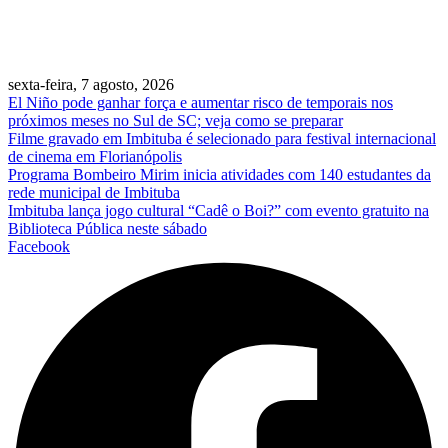
sexta-feira, 7 agosto, 2026
El Niño pode ganhar força e aumentar risco de temporais nos
próximos meses no Sul de SC; veja como se preparar
Filme gravado em Imbituba é selecionado para festival internacional
de cinema em Florianópolis
Programa Bombeiro Mirim inicia atividades com 140 estudantes da
rede municipal de Imbituba
Imbituba lança jogo cultural “Cadê o Boi?” com evento gratuito na
Biblioteca Pública neste sábado
Facebook