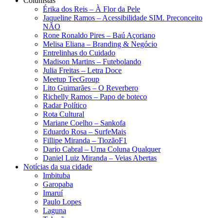
Colunistas
Érika dos Reis​ – À Flor da Pele
Jaqueline Ramos – Acessibilidade SIM. Preconceito
NÃO
Rone Ronaldo Pires – Baú Açoriano
Melisa Eliana – Branding & Negócio
Entrelinhas do Cuidado
Madison Martins – Futebolando
Julia Freitas​ – Letra Doce
Meetup TecGroup
Lito Guimarães – O Reverbero
Richelly Ramos​ – Papo de boteco
Radar Político
Rota Cultural
Mariane Coelho – Sankofa
Eduardo Rosa​ – SurfeMais
Fillipe Miranda – TiozãoF1
Dario Cabral – Uma Coluna Qualquer
Daniel Luiz Miranda – Veias Abertas
Notícias da sua cidade
Imbituba
Garopaba
Imaruí
Paulo Lopes
Laguna