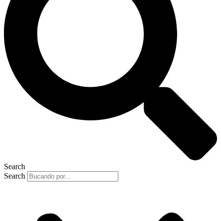
Search
Search