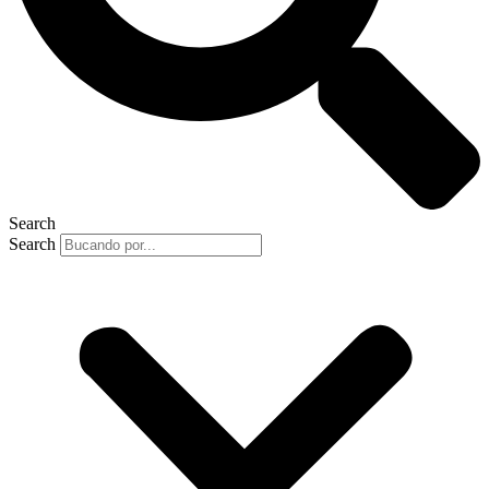
Search
Search