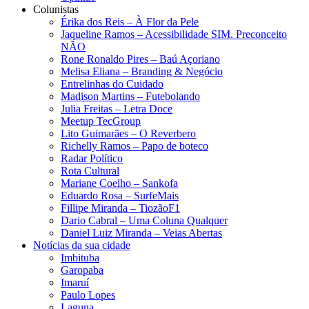
Colunistas
Érika dos Reis​ – À Flor da Pele
Jaqueline Ramos – Acessibilidade SIM. Preconceito
NÃO
Rone Ronaldo Pires – Baú Açoriano
Melisa Eliana – Branding & Negócio
Entrelinhas do Cuidado
Madison Martins – Futebolando
Julia Freitas​ – Letra Doce
Meetup TecGroup
Lito Guimarães – O Reverbero
Richelly Ramos​ – Papo de boteco
Radar Político
Rota Cultural
Mariane Coelho – Sankofa
Eduardo Rosa​ – SurfeMais
Fillipe Miranda – TiozãoF1
Dario Cabral – Uma Coluna Qualquer
Daniel Luiz Miranda – Veias Abertas
Notícias da sua cidade
Imbituba
Garopaba
Imaruí
Paulo Lopes
Laguna