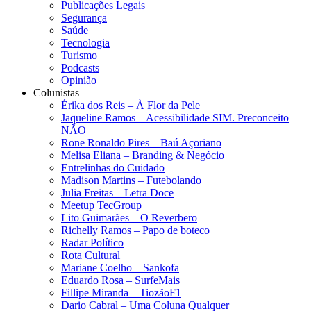
Publicações Legais
Segurança
Saúde
Tecnologia
Turismo
Podcasts
Opinião
Colunistas
Érika dos Reis​ – À Flor da Pele
Jaqueline Ramos – Acessibilidade SIM. Preconceito
NÃO
Rone Ronaldo Pires – Baú Açoriano
Melisa Eliana – Branding & Negócio
Entrelinhas do Cuidado
Madison Martins – Futebolando
Julia Freitas​ – Letra Doce
Meetup TecGroup
Lito Guimarães – O Reverbero
Richelly Ramos​ – Papo de boteco
Radar Político
Rota Cultural
Mariane Coelho – Sankofa
Eduardo Rosa​ – SurfeMais
Fillipe Miranda – TiozãoF1
Dario Cabral – Uma Coluna Qualquer