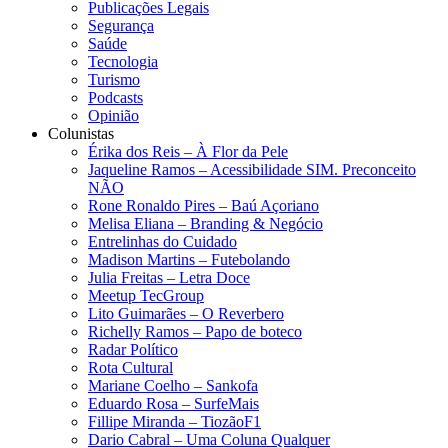
Publicações Legais
Segurança
Saúde
Tecnologia
Turismo
Podcasts
Opinião
Colunistas
Érika dos Reis​ – À Flor da Pele
Jaqueline Ramos – Acessibilidade SIM. Preconceito
NÃO
Rone Ronaldo Pires – Baú Açoriano
Melisa Eliana – Branding & Negócio
Entrelinhas do Cuidado
Madison Martins – Futebolando
Julia Freitas​ – Letra Doce
Meetup TecGroup
Lito Guimarães – O Reverbero
Richelly Ramos​ – Papo de boteco
Radar Político
Rota Cultural
Mariane Coelho – Sankofa
Eduardo Rosa​ – SurfeMais
Fillipe Miranda – TiozãoF1
Dario Cabral – Uma Coluna Qualquer