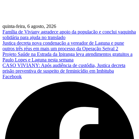
quinta-feira, 6 agosto, 2026
Família de Viviany agradece apoio da população e conclui vaquinha
solidária para ajuda no translado
Justiça decreta nova condenação a vereador de Laguna e pune
outros três réus em mais um processo da Operação Seival 2
Projeto Saúde na Estrada da Ipiranga leva atendimentos gratuitos a
Paulo Lopes e Laguna nesta semana
CASO VIVIANY: Após audiência de custódia, Justiça decreta
prisão preventiva de suspeito de feminicídio em Imbituba
Facebook