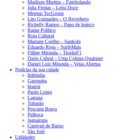
Madison Martins – Futebolando
Julia Freitas​ – Letra Doce
Meetup TecGroup
Lito Guimarães – O Reverbero
Richelly Ramos​ – Papo de boteco
Radar Político
Rota Cultural
Mariane Coelho – Sankofa
Eduardo Rosa​ – SurfeMais
Fillipe Miranda – TiozãoF1
Dario Cabral – Uma Coluna Qualquer
Daniel Luiz Miranda – Veias Abertas
Notícias da sua cidade
Imbituba
Garopaba
Imaruí
Paulo Lopes
Laguna
Tubarão
Pescaria Brava
Palhoça
Jaguaruna
Capivari de Baixo
São José
Utilidades