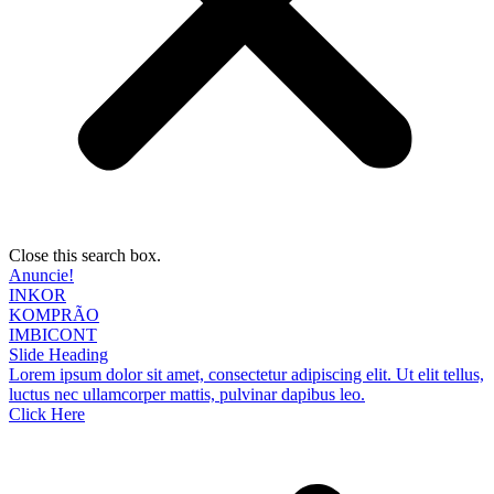
Close this search box.
Anuncie!
INKOR
KOMPRÃO
IMBICONT
Slide Heading
Lorem ipsum dolor sit amet, consectetur adipiscing elit. Ut elit tellus,
luctus nec ullamcorper mattis, pulvinar dapibus leo.
Click Here