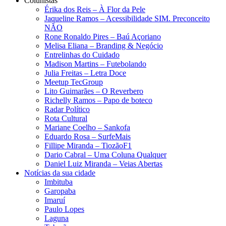
Colunistas
Érika dos Reis​ – À Flor da Pele
Jaqueline Ramos – Acessibilidade SIM. Preconceito
NÃO
Rone Ronaldo Pires – Baú Açoriano
Melisa Eliana – Branding & Negócio
Entrelinhas do Cuidado
Madison Martins – Futebolando
Julia Freitas​ – Letra Doce
Meetup TecGroup
Lito Guimarães – O Reverbero
Richelly Ramos​ – Papo de boteco
Radar Político
Rota Cultural
Mariane Coelho – Sankofa
Eduardo Rosa​ – SurfeMais
Fillipe Miranda – TiozãoF1
Dario Cabral – Uma Coluna Qualquer
Daniel Luiz Miranda – Veias Abertas
Notícias da sua cidade
Imbituba
Garopaba
Imaruí
Paulo Lopes
Laguna