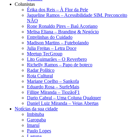
Colunistas
Érika dos Reis​ – À Flor da Pele
Jaqueline Ramos – Acessibilidade SIM. Preconceito
NÃO
Rone Ronaldo Pires – Baú Açoriano
Melisa Eliana – Branding & Negócio
Entrelinhas do Cuidado
Madison Martins – Futebolando
Julia Freitas​ – Letra Doce
Meetup TecGroup
Lito Guimarães – O Reverbero
Richelly Ramos​ – Papo de boteco
Radar Político
Rota Cultural
Mariane Coelho – Sankofa
Eduardo Rosa​ – SurfeMais
Fillipe Miranda – TiozãoF1
Dario Cabral – Uma Coluna Qualquer
Daniel Luiz Miranda – Veias Abertas
Notícias da sua cidade
Imbituba
Garopaba
Imaruí
Paulo Lopes
Laguna