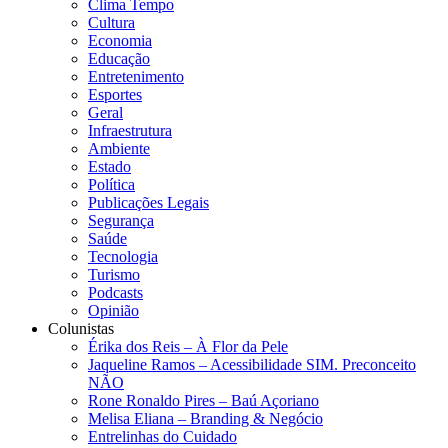
Clima Tempo
Cultura
Economia
Educação
Entretenimento
Esportes
Geral
Infraestrutura
Ambiente
Estado
Política
Publicações Legais
Segurança
Saúde
Tecnologia
Turismo
Podcasts
Opinião
Colunistas
Érika dos Reis​ – À Flor da Pele
Jaqueline Ramos – Acessibilidade SIM. Preconceito
NÃO
Rone Ronaldo Pires – Baú Açoriano
Melisa Eliana – Branding & Negócio
Entrelinhas do Cuidado