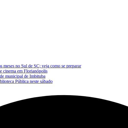
os meses no Sul de SC; veja como se preparar
de cinema em Florianópolis
de municipal de Imbituba
blioteca Pública neste sábado