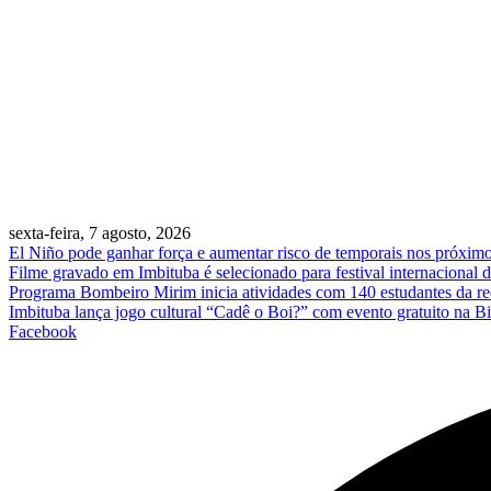
sexta-feira, 7 agosto, 2026
El Niño pode ganhar força e aumentar risco de temporais nos próxim
Filme gravado em Imbituba é selecionado para festival internacional 
Programa Bombeiro Mirim inicia atividades com 140 estudantes da re
Imbituba lança jogo cultural “Cadê o Boi?” com evento gratuito na Bi
Facebook