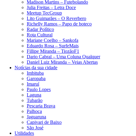
Madison Martins – Futebolando
Julia Freitas​ – Letra Doce
Meetup TecGroup
Lito Guimarães – O Reverbero
Richelly Ramos​ – Papo de boteco
Radar Político
Rota Cultural
Mariane Coelho – Sankofa
Eduardo Rosa​ – SurfeMais
Fillipe Miranda – TiozãoF1
Dario Cabral – Uma Coluna Qualquer
Daniel Luiz Miranda – Veias Abertas
Notícias da sua cidade
Imbituba
Garopaba
Imaruí
Paulo Lopes
Laguna
Tubarão
Pescaria Brava
Palhoça
Jaguaruna
Capivari de Baixo
São José
Utilidades