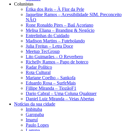
Colunistas
Érika dos Reis​ – À Flor da Pele
Jaqueline Ramos – Acessibilidade SIM. Preconceito
NÃO
Rone Ronaldo Pires – Baú Açoriano
Melisa Eliana – Branding & Negócio
Entrelinhas do Cuidado
Madison Martins – Futebolando
Julia Freitas​ – Letra Doce
Meetup TecGroup
Lito Guimarães – O Reverbero
Richelly Ramos​ – Papo de boteco
Radar Político
Rota Cultural
Mariane Coelho – Sankofa
Eduardo Rosa​ – SurfeMais
Fillipe Miranda – TiozãoF1
Dario Cabral – Uma Coluna Qualquer
Daniel Luiz Miranda – Veias Abertas
Notícias da sua cidade
Imbituba
Garopaba
Imaruí
Paulo Lopes
Laguna