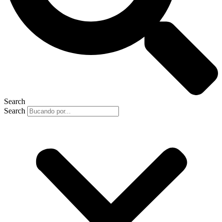
Search
Search