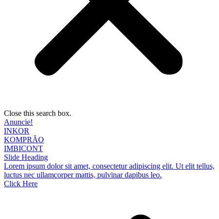
Close this search box.
Anuncie!
INKOR
KOMPRÃO
IMBICONT
Slide Heading
Lorem ipsum dolor sit amet, consectetur adipiscing elit. Ut elit tellus,
luctus nec ullamcorper mattis, pulvinar dapibus leo.
Click Here