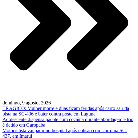
domingo, 9 agosto, 2026
TRÁGICO: Mulher morre e duas ficam feridas após carro sair da
pista na SC-436 e bater contra poste em Laguna
Adolescente dispensa pacote com cocaína durante abordagem e trio
é detido em Garopaba
Motociclista vai parar no hospital após colisão com carro na SC-
437, em Imaruí