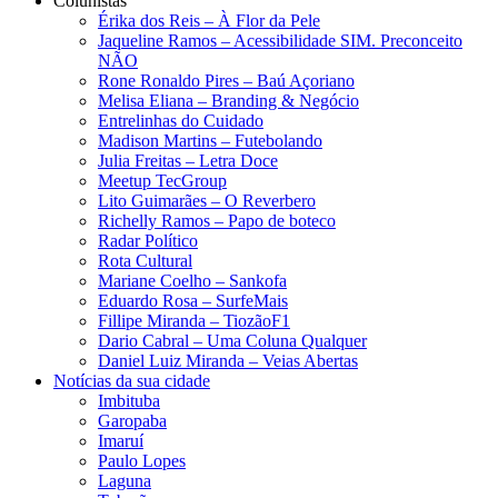
Colunistas
Érika dos Reis​ – À Flor da Pele
Jaqueline Ramos – Acessibilidade SIM. Preconceito
NÃO
Rone Ronaldo Pires – Baú Açoriano
Melisa Eliana – Branding & Negócio
Entrelinhas do Cuidado
Madison Martins – Futebolando
Julia Freitas​ – Letra Doce
Meetup TecGroup
Lito Guimarães – O Reverbero
Richelly Ramos​ – Papo de boteco
Radar Político
Rota Cultural
Mariane Coelho – Sankofa
Eduardo Rosa​ – SurfeMais
Fillipe Miranda – TiozãoF1
Dario Cabral – Uma Coluna Qualquer
Daniel Luiz Miranda – Veias Abertas
Notícias da sua cidade
Imbituba
Garopaba
Imaruí
Paulo Lopes
Laguna