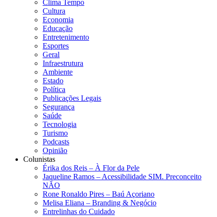
Clima Tempo
Cultura
Economia
Educação
Entretenimento
Esportes
Geral
Infraestrutura
Ambiente
Estado
Política
Publicações Legais
Segurança
Saúde
Tecnologia
Turismo
Podcasts
Opinião
Colunistas
Érika dos Reis​ – À Flor da Pele
Jaqueline Ramos – Acessibilidade SIM. Preconceito
NÃO
Rone Ronaldo Pires – Baú Açoriano
Melisa Eliana – Branding & Negócio
Entrelinhas do Cuidado