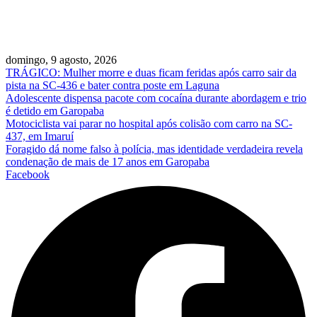
domingo, 9 agosto, 2026
TRÁGICO: Mulher morre e duas ficam feridas após carro sair da
pista na SC-436 e bater contra poste em Laguna
Adolescente dispensa pacote com cocaína durante abordagem e trio
é detido em Garopaba
Motociclista vai parar no hospital após colisão com carro na SC-
437, em Imaruí
Foragido dá nome falso à polícia, mas identidade verdadeira revela
condenação de mais de 17 anos em Garopaba
Facebook