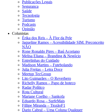
Publicações Legais
Segurança
Saúde
Tecnologia
Turismo
Podcasts
Opinião
Colunistas
Érika dos Reis​ – À Flor da Pele
Jaqueline Ramos – Acessibilidade SIM. Preconceito
NÃO
Rone Ronaldo Pires – Baú Açoriano
Melisa Eliana – Branding & Negócio
Entrelinhas do Cuidado
Madison Martins – Futebolando
Julia Freitas​ – Letra Doce
Meetup TecGroup
Lito Guimarães – O Reverbero
Richelly Ramos​ – Papo de boteco
Radar Político
Rota Cultural
Mariane Coelho – Sankofa
Eduardo Rosa​ – SurfeMais
Fillipe Miranda – TiozãoF1
Dario Cabral – Uma Coluna Qualquer