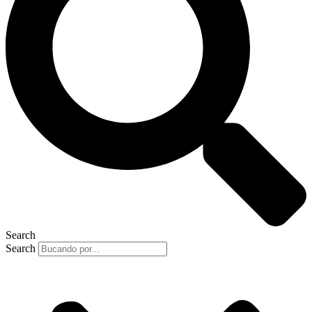
Search
Search