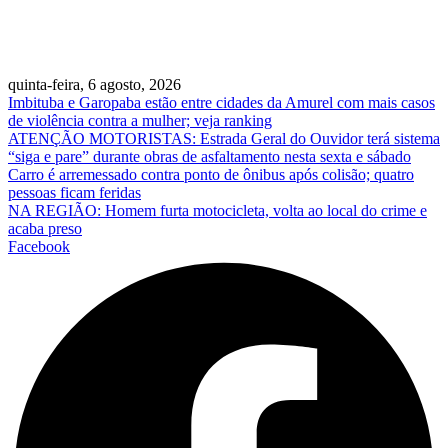
quinta-feira, 6 agosto, 2026
Imbituba e Garopaba estão entre cidades da Amurel com mais casos
de violência contra a mulher; veja ranking
ATENÇÃO MOTORISTAS: Estrada Geral do Ouvidor terá sistema
“siga e pare” durante obras de asfaltamento nesta sexta e sábado
Carro é arremessado contra ponto de ônibus após colisão; quatro
pessoas ficam feridas
NA REGIÃO: Homem furta motocicleta, volta ao local do crime e
acaba preso
Facebook