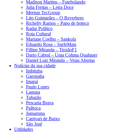
Madison Martins – Futebolando
Julia Freitas​ – Letra Doce
Meetup TecGroup
Lito Guimarães – O Reverbero
Richelly Ramos​ – Papo de boteco
Radar Político
Rota Cultural
Mariane Coelho – Sankofa
Eduardo Rosa​ – SurfeMais
Fillipe Miranda – TiozãoF1
Dario Cabral – Uma Coluna Qualquer
Daniel Luiz Miranda – Veias Abertas
Notícias da sua cidade
Imbituba
Garopaba
Imaruí
Paulo Lopes
Laguna
Tubarão
Pescaria Brava
Palhoça
Jaguaruna
Capivari de Baixo
São José
Utilidades