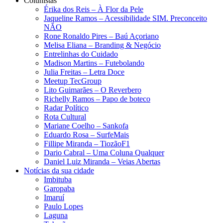
Colunistas
Érika dos Reis​ – À Flor da Pele
Jaqueline Ramos – Acessibilidade SIM. Preconceito
NÃO
Rone Ronaldo Pires – Baú Açoriano
Melisa Eliana – Branding & Negócio
Entrelinhas do Cuidado
Madison Martins – Futebolando
Julia Freitas​ – Letra Doce
Meetup TecGroup
Lito Guimarães – O Reverbero
Richelly Ramos​ – Papo de boteco
Radar Político
Rota Cultural
Mariane Coelho – Sankofa
Eduardo Rosa​ – SurfeMais
Fillipe Miranda – TiozãoF1
Dario Cabral – Uma Coluna Qualquer
Daniel Luiz Miranda – Veias Abertas
Notícias da sua cidade
Imbituba
Garopaba
Imaruí
Paulo Lopes
Laguna