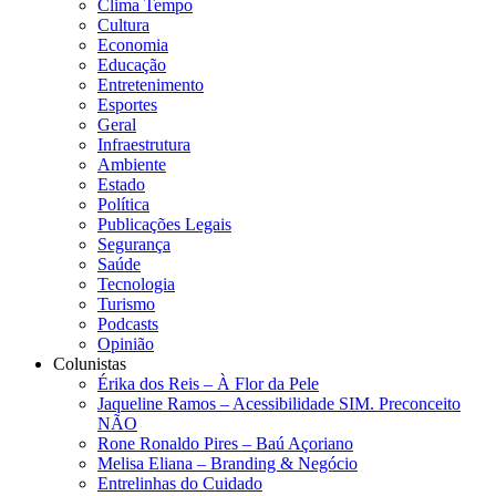
Clima Tempo
Cultura
Economia
Educação
Entretenimento
Esportes
Geral
Infraestrutura
Ambiente
Estado
Política
Publicações Legais
Segurança
Saúde
Tecnologia
Turismo
Podcasts
Opinião
Colunistas
Érika dos Reis​ – À Flor da Pele
Jaqueline Ramos – Acessibilidade SIM. Preconceito
NÃO
Rone Ronaldo Pires – Baú Açoriano
Melisa Eliana – Branding & Negócio
Entrelinhas do Cuidado