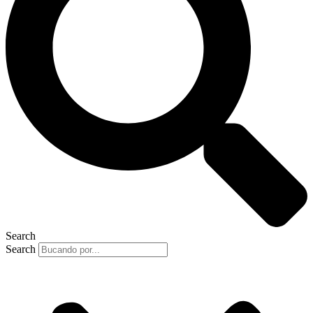
Search
Search