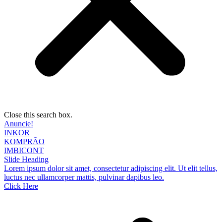
Close this search box.
Anuncie!
INKOR
KOMPRÃO
IMBICONT
Slide Heading
Lorem ipsum dolor sit amet, consectetur adipiscing elit. Ut elit tellus,
luctus nec ullamcorper mattis, pulvinar dapibus leo.
Click Here