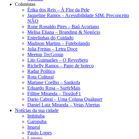
Colunistas
Érika dos Reis​ – À Flor da Pele
Jaqueline Ramos – Acessibilidade SIM. Preconceito
NÃO
Rone Ronaldo Pires – Baú Açoriano
Melisa Eliana – Branding & Negócio
Entrelinhas do Cuidado
Madison Martins – Futebolando
Julia Freitas​ – Letra Doce
Meetup TecGroup
Lito Guimarães – O Reverbero
Richelly Ramos​ – Papo de boteco
Radar Político
Rota Cultural
Mariane Coelho – Sankofa
Eduardo Rosa​ – SurfeMais
Fillipe Miranda – TiozãoF1
Dario Cabral – Uma Coluna Qualquer
Daniel Luiz Miranda – Veias Abertas
Notícias da sua cidade
Imbituba
Garopaba
Imaruí
Paulo Lopes
Laguna