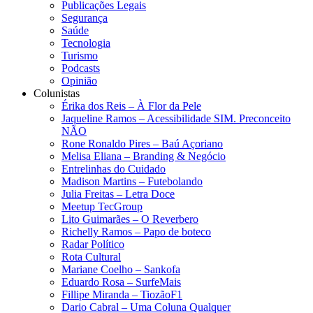
Publicações Legais
Segurança
Saúde
Tecnologia
Turismo
Podcasts
Opinião
Colunistas
Érika dos Reis​ – À Flor da Pele
Jaqueline Ramos – Acessibilidade SIM. Preconceito
NÃO
Rone Ronaldo Pires – Baú Açoriano
Melisa Eliana – Branding & Negócio
Entrelinhas do Cuidado
Madison Martins – Futebolando
Julia Freitas​ – Letra Doce
Meetup TecGroup
Lito Guimarães – O Reverbero
Richelly Ramos​ – Papo de boteco
Radar Político
Rota Cultural
Mariane Coelho – Sankofa
Eduardo Rosa​ – SurfeMais
Fillipe Miranda – TiozãoF1
Dario Cabral – Uma Coluna Qualquer