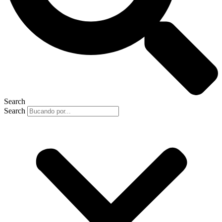
Search
Search